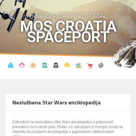
HRVATSKI STAR WARS PORTAL
MOS CROATIA
SPACEPORT
VIJESTI
BLOG
ENCIKLOPEDIJA
KRONOLOGIJA
UDRUGA
KOSTIMI
KNJIŽNICA
SHOP
THE FORUM
Neslužbena Star Wars enciklopedija
Dobrodošli na neslužbenu Star Wars enciklopediju u potpunosti
prevedenu na hrvatski jezik. Podaci su sakupljani iz mnogih izvora na
Internetu te službenih enciklopedija u papirnatom i elektronskom