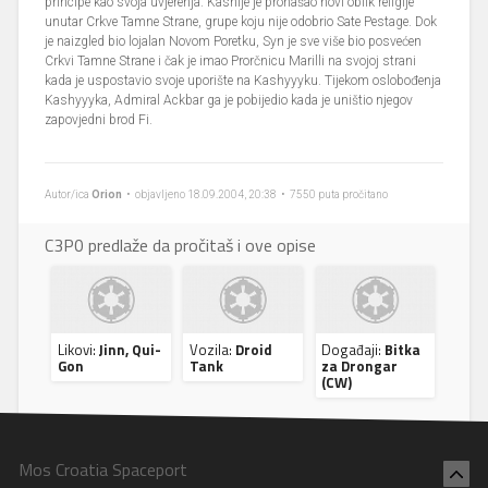
principe kao svoja uvjerenja. Kasnije je pronašao novi oblik religije
unutar Crkve Tamne Strane, grupe koju nije odobrio Sate Pestage. Dok
je naizgled bio lojalan Novom Poretku, Syn je sve više bio posvećen
Crkvi Tamne Strane i čak je imao Prorčnicu Marilli na svojoj strani
kada je uspostavio svoje uporište na Kashyyyku. Tijekom oslobođenja
Kashyyyka, Admiral Ackbar ga je pobijedio kada je uništio njegov
zapovjedni brod Fi.
Autor/ica
Orion
• objavljeno 18.09.2004, 20:38 • 7550 puta pročitano
C3P0 predlaže da pročitaš i ove opise
Likovi:
Jinn, Qui-
Vozila:
Droid
Događaji:
Bitka
Gon
Tank
za Drongar
(CW)
Mos Croatia Spaceport