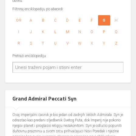
obliku.
Filtriraj enciklopediju po abecedi:
0-9
A
B
C
D
E
F
G
H
I
J
K
L
M
N
O
P
Q
R
S
T
U
V
W
X
Y
Z
Pretraži enciklopediju:
Grand Admiral Peccati Syn
Ovaj Imperijalni časnik je bio jedan od zadnjih Velikih Admirala. Syn je
odrastao kao predani sljedbenik Svetog Puta, dok Imperij nije pokorio
njegov planet i proglasio religiju nezakonitom. Syn je odlučio popuniti
duhovnu prazninu u svom srcu prihvaćajući Novi Poredak i njezine