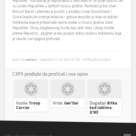
Repubike". Kampanja je napravljena u nadi kako bi se ljude naučilo tko
su junaci Republike u zadnjih tisuću godina. Restoran je bio znan
Biscuit Baron i planirao je pustiti u prodaju svoje QuickSnack i
QuickSnackLite svežnje kolačića i gotove doručke uz koje se dobila i
holokocka koja je prikazivala važne osobe iz tisuću godina stare
Republike. Zbog Jojigharovog života kao Jedi Vitez i zbog službe
prema Republici, Jojighar je kao počast dobio osobnu holokocku koja
je slavila sve njegove pothvate.
Autor/ica
sarlacc
• objavljeno 31.05.2004, 07:58 • 8099 puta pročitano
C3P0 predlaže da pročitaš i ove opise
Vozila:
Troop
Vrste:
Gen'Dai
Događaji:
Bitka
Carrier
kod Jabiima
(CW)