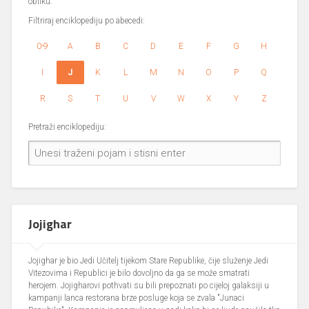
obliku.
Filtriraj enciklopediju po abecedi:
0-9
A
B
C
D
E
F
G
H
I
J
K
L
M
N
O
P
Q
R
S
T
U
V
W
X
Y
Z
Pretraži enciklopediju:
Jojighar
Jojighar je bio Jedi Učitelj tijekom Stare Republike, čije služenje Jedi
Vitezovima i Republici je bilo dovoljno da ga se može smatrati
herojem. Jojigharovi pothvati su bili prepoznati po cijeloj galaksiji u
kampanji lanca restorana brze posluge koja se zvala "Junaci