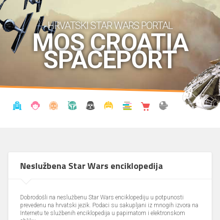
HRVATSKI STAR WARS PORTAL
MOS CROATIA
SPACEPORT
VIJESTI
BLOG
ENCIKLOPEDIJA
KRONOLOGIJA
UDRUGA
KOSTIMI
KNJIŽNICA
SHOP
THE FORUM
Neslužbena Star Wars enciklopedija
Dobrodošli na neslužbenu Star Wars enciklopediju u potpunosti
prevedenu na hrvatski jezik. Podaci su sakupljani iz mnogih izvora na
Internetu te službenih enciklopedija u papirnatom i elektronskom