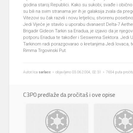
godina staroj Republici. Kako su sukobi, svađe i obično
su bili na svim stranama jer ih je galaksija zvala da pre
Vitezovi su čak razvili i novu letjelicu, stvorenu posebn
Jedi Vijeće je stavilo u uporabu dvanaest Delta-7 Aethe
Brigadir Gideon Tarkin sa Eriadua, je izjavio da je njego
potporu Eriadua te također i Seswenna Sektora. Jedi U
Tarkinom radi porazgovarao o kretanjima Jedi lovaca, t
Rimma Trgovinski Put.
Autor/ica
sarlacc
• objavljeno 03.06.2004, 02:31 • 7654 puta pročit
C3P0 predlaže da pročitaš i ove opise