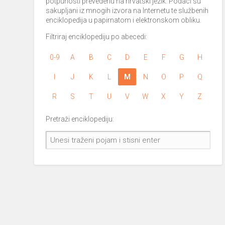
potpunosti prevedenu na hrvatski jezik. Podaci su
sakupljani iz mnogih izvora na Internetu te službenih
enciklopedija u papirnatom i elektronskom obliku.
Filtriraj enciklopediju po abecedi:
0-9
A
B
C
D
E
F
G
H
I
J
K
L
M
N
O
P
Q
R
S
T
U
V
W
X
Y
Z
Pretraži enciklopediju: