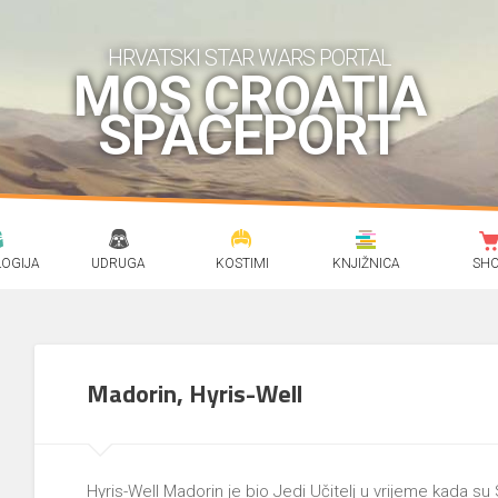
HRVATSKI STAR WARS PORTAL
MOS CROATIA
SPACEPORT
OGIJA
UDRUGA
KOSTIMI
KNJIŽNICA
SH
Madorin, Hyris-Well
Hyris-Well Madorin je bio Jedi Učitelj u vrijeme kada su 