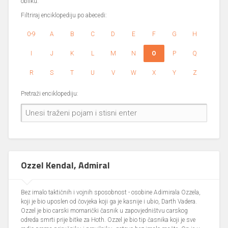
obliku.
Filtriraj enciklopediju po abecedi:
0-9
A
B
C
D
E
F
G
H
I
J
K
L
M
N
O
P
Q
R
S
T
U
V
W
X
Y
Z
Pretraži enciklopediju:
Ozzel Kendal, Admiral
Bez imalo taktičnih i vojnih sposobnost - osobine Adimirala Ozzela,
koji je bio uposlen od čovjeka koji ga je kasnije i ubio, Darth Vadera.
Ozzel je bio carski mornarički časnik u zapovjedništvu carskog
odreda smrti prije bitke za Hoth. Ozzel je bio tip časnika koji je sve