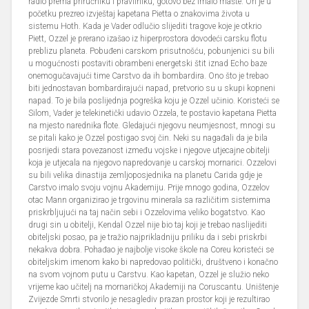
radio prema priručniku i pravilniku, gotovo bez imalo mašte. On je u
početku prezreo izvještaj kapetana Pietta o znakovima života u
sistemu Hoth. Kada je Vader odlučio slijediti tragove koje je otkrio
Piett, Ozzel je prerano izašao iz hiperprostora dovodeći carsku flotu
preblizu planeta. Pobuđeni carskom prisutnošću, pobunjenici su bili
u mogućnosti postaviti obrambeni energetski štit iznad Echo baze
onemogučavajući time Carstvo da ih bombardira. Ono što je trebao
biti jednostavan bombardirajući napad, pretvorio su u skupi kopneni
napad. To je bila poslijednja pogreška koju je Ozzel učinio. Koristeći se
Silom, Vader je telekinetički udavio Ozzela, te postavio kapetana Pietta
na mjesto narednika flote. Gledajući njegovu neumjesnost, mnogi su
se pitali kako je Ozzel postigao svoj čin. Neki su nagađali da je bila
posrijedi stara povezanost između vojske i njegove utjecajne obitelji
koja je utjecala na njegovo napredovanje u carskoj mornarici. Ozzelovi
su bili velika dinastija zemljoposjednika na planetu Carida gdje je
Carstvo imalo svoju vojnu Akademiju. Prije mnogo godina, Ozzelov
otac Mann organizirao je trgovinu minerala sa različitim sistemima
priskrbljujući na taj način sebi i Ozzelovima veliko bogatstvo. Kao
drugi sin u obitelji, Kendal Ozzel nije bio taj koji je trebao naslijediti
obiteljski posao, pa je tražio najprikladniju priliku da i sebi priskrbi
nekakva dobra. Pohađao je najbolje visoke škole na Coreu koristeći se
obiteljskim imenom kako bi napredovao politički, društveno i konačno
na svom vojnom putu u Carstvu. Kao kapetan, Ozzel je služio neko
vrijeme kao učitelj na mornaričkoj Akademiji na Coruscantu. Uništenje
Zvijezde Smrti stvorilo je nesaglediv prazan prostor koji je rezultirao