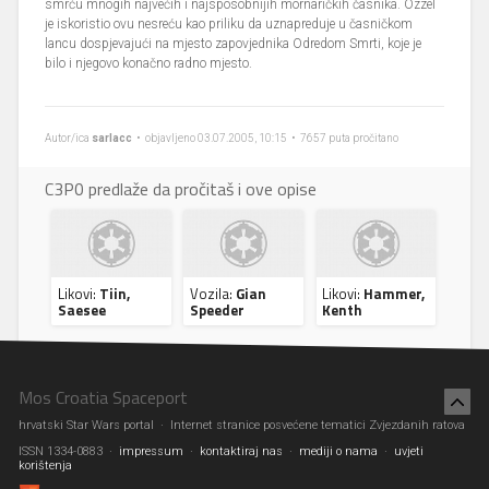
smrću mnogih najvećih i najsposobnijih mornaričkih časnika. Ozzel
je iskoristio ovu nesreću kao priliku da uznapreduje u časničkom
lancu dospjevajući na mjesto zapovjednika Odredom Smrti, koje je
bilo i njegovo konačno radno mjesto.
Autor/ica
sarlacc
• objavljeno 03.07.2005, 10:15 • 7657 puta pročitano
C3P0 predlaže da pročitaš i ove opise
Likovi:
Tiin,
Vozila:
Gian
Likovi:
Hammer,
Saesee
Speeder
Kenth
Mos Croatia Spaceport
hrvatski Star Wars portal · Internet stranice posvećene tematici Zvjezdanih ratova
ISSN 1334-0883 ·
impressum
·
kontaktiraj nas
·
mediji o nama
·
uvjeti
korištenja