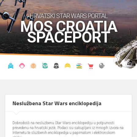
HRVATSKI STAR WARS PORTAL
MOS CROATIA
SPACEPORT
VIJESTI
BLOG
ENCIKLOPEDIJA
KRONOLOGIJA
UDRUGA
KOSTIMI
KNJIŽNICA
SHOP
THE FORUM
Neslužbena Star Wars enciklopedija
Dobrodošli na neslužbenu Star Wars enciklopediju u potpunosti
prevedenu na hrvatski jezik. Podaci su sakupljani iz mnogih izvora na
Internetu te službenih enciklopedija u papirnatom i elektronskom