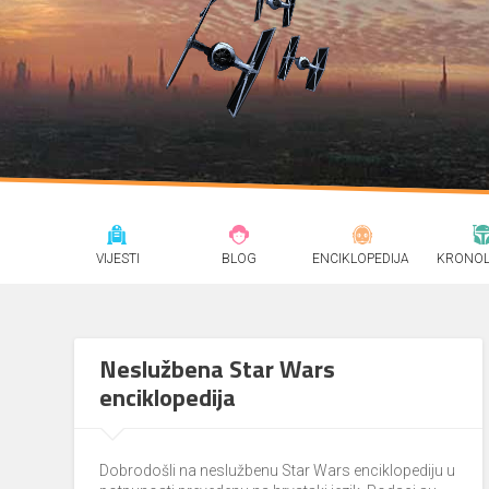
VIJESTI
BLOG
ENCIKLOPEDIJA
KRONOL
Neslužbena Star Wars
enciklopedija
Dobrodošli na neslužbenu Star Wars enciklopediju u