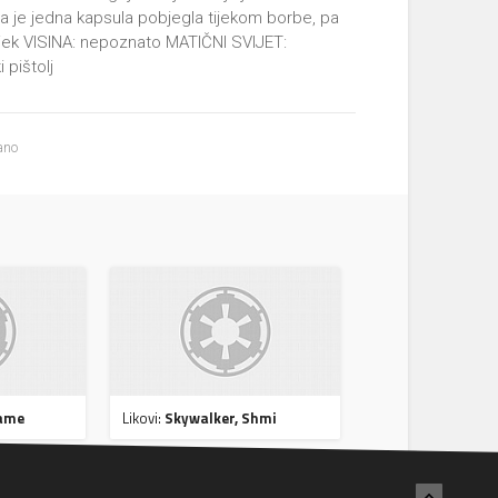
a je jedna kapsula pobjegla tijekom borbe, pa
vjek VISINA: nepoznato MATIČNI SVIJET:
pištolj
ano
hame
Likovi:
Skywalker, Shmi