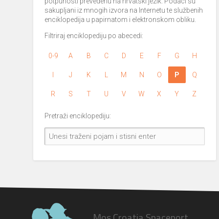
potpunosti prevedenu na hrvatski jezik. Podaci su
sakupljani iz mnogih izvora na Internetu te službenih
enciklopedija u papirnatom i elektronskom obliku.
Filtriraj enciklopediju po abecedi:
0-9
A
B
C
D
E
F
G
H
I
J
K
L
M
N
O
P
Q
R
S
T
U
V
W
X
Y
Z
Pretraži enciklopediju:
Mos Croatia Spaceport