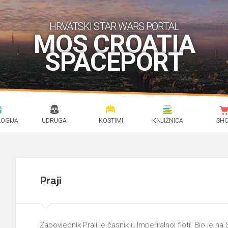
HRVATSKI STAR WARS PORTAL
MOS CROATIA
SPACEPORT
OGIJA
UDRUGA
KOSTIMI
KNJIŽNICA
SH
Praji
Zapovjednik Praji je časnik u Imperijalnoj floti. Bio je