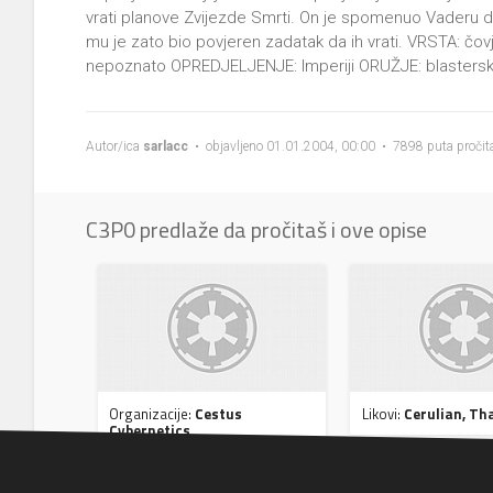
vrati planove Zvijezde Smrti. On je spomenuo Vaderu d
mu je zato bio povjeren zadatak da ih vrati. VRSTA: čo
nepoznato OPREDJELJENJE: Imperiji ORUŽJE: blasterski 
Autor/ica
sarlacc
• objavljeno 01.01.2004, 00:00 • 7898 puta pročit
C3P0 predlaže da pročitaš i ove opise
Organizacije:
Cestus
Likovi:
Cerulian, T
Cybernetics