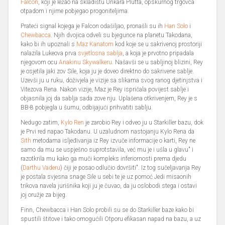
Falcon
, koji je ležao na skladištu Unkara Plutta, opskurnog trgovca
otpadom i njime pobjegao progoniteljima.
Prateći signal kojega je Falcon odašiljao, pronašli su ih
Han Solo
i
Chewbacca
. Njih dvojica odveli su bjegunce na planetu Takodana,
kako bi ih upoznali s
Maz Kanatom
kod koje se u sakrivenoj prostoriji
nalazila Lukeova prva
svjetlosna sablja
, a koja je prvotno pripadala
njegovom ocu
Anakinu Skywalkeru
. Našavši se u sabljinoj blizini, Rey
je osjetila jaki zov Sile, koja ju je doveo direktno do sakrivene sablje.
Uzevši ju u ruku, doživjela je vizije sa slikama svog ranog djetinjstva i
Vitezova Rena. Nakon vizije, Maz je Rey ispričala povijest sablje i
objasnila joj da sablja sada zove nju. Uplašena otkrivenjem, Rey je s
BB-8 pobjegla u šumu, odbijajući prihvatiti sablju.
Nedugo zatim,
Kylo Ren
je zarobio Rey i odveo ju u Starkiller bazu, dok
je Prvi red napao Takodanu. U uzaludnom nastojanju Kylo Rena da
Sith
metodama isljeđivanja iz Rey izvuče informacije o karti, Rey ne
samo da mu se uspješno suprotstavila, već mu je i ušla u glavu" i
razotkrila mu kako ga muči kompleks inferiornosti prema djedu
(
Darthu Vaderu
) čiji je posao odlučio dovršiti". Iz tog sučeljavanja Rey
je postala svjesna snage Sile u sebi te je uz pomoć Jedi misaonih
trikova navela jurišnika koji ju je čuvao, da ju oslobodi stega i ostavi
joj oružje za bijeg.
Finn, Chewbacca i Han Solo probili su se do Starkiller baze kako bi
spustili štitove i tako omogućili Otporu efikasan napad na bazu, a uz