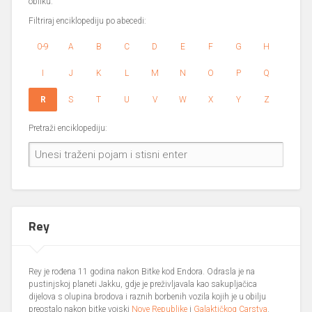
obliku.
Filtriraj enciklopediju po abecedi:
0-9
A
B
C
D
E
F
G
H
I
J
K
L
M
N
O
P
Q
R
S
T
U
V
W
X
Y
Z
Pretraži enciklopediju:
Rey
Rey je rođena 11 godina nakon Bitke kod Endora. Odrasla je na
pustinjskoj planeti Jakku, gdje je preživljavala kao sakupljačica
dijelova s olupina brodova i raznih borbenih vozila kojih je u obilju
preostalo nakon bitke vojski
Nove Republike
i
Galaktičkog Carstva
.