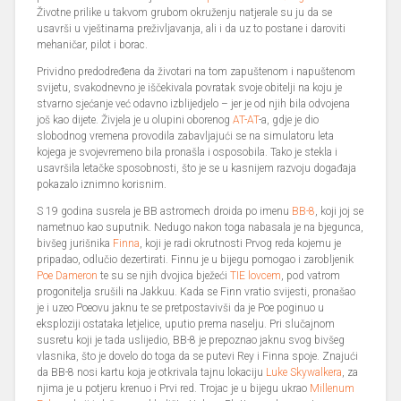
Životne prilike u takvom grubom okruženju natjerale su ju da se
usavrši u vještinama preživljavanja, ali i da uz to postane i daroviti
mehaničar, pilot i borac.
Prividno predodređena da životari na tom zapuštenom i napuštenom
svijetu, svakodnevno je iščekivala povratak svoje obitelji na koju je
stvarno sjećanje već odavno izblijedjelo – jer je od njih bila odvojena
još kao dijete. Živjela je u olupini oborenog
AT-AT
-a, gdje je dio
slobodnog vremena provodila zabavljajući se na simulatoru leta
kojega je svojevremeno bila pronašla i osposobila. Tako je stekla i
usavršila letačke sposobnosti, što je se u kasnijem razvoju događaja
pokazalo iznimno korisnim.
S 19 godina susrela je BB astromech droida po imenu
BB-8
, koji joj se
nametnuo kao suputnik. Nedugo nakon toga nabasala je na bjegunca,
bivšeg jurišnika
Finna
, koji je radi okrutnosti Prvog reda kojemu je
pripadao, odlučio dezertirati. Finnu je u bijegu pomogao i zarobljenik
Poe Dameron
te su se njih dvojica bježeći
TIE lovcem
, pod vatrom
progonitelja srušili na Jakkuu. Kada se Finn vratio svijesti, pronašao
je i uzeo Poeovu jaknu te se pretpostavivši da je Poe poginuo u
eksploziji ostataka letjelice, uputio prema naselju. Pri slučajnom
susretu koji je tada uslijedio, BB-8 je prepoznao jaknu svog bivšeg
vlasnika, što je dovelo do toga da se putevi Rey i Finna spoje. Znajući
da BB-8 nosi kartu koja je otkrivala tajnu lokaciju
Luke Skywalkera
, za
njima je u potjeru krenuo i Prvi red. Trojac je u bijegu ukrao
Millenum