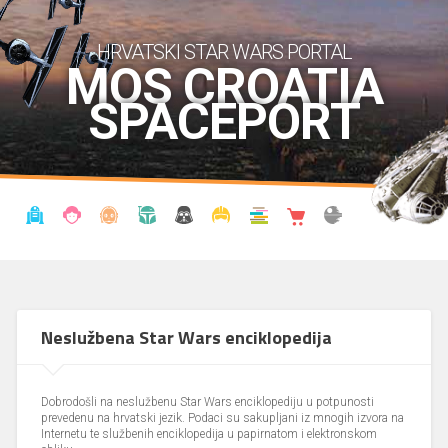
HRVATSKI STAR WARS PORTAL
MOS CROATIA
SPACEPORT
VIJESTI
BLOG
ENCIKLOPEDIJA
KRONOLOGIJA
UDRUGA
KOSTIMI
KNJIŽNICA
SHOP
THE FORUM
Neslužbena Star Wars enciklopedija
Dobrodošli na neslužbenu Star Wars enciklopediju u potpunosti
prevedenu na hrvatski jezik. Podaci su sakupljani iz mnogih izvora na
Internetu te službenih enciklopedija u papirnatom i elektronskom