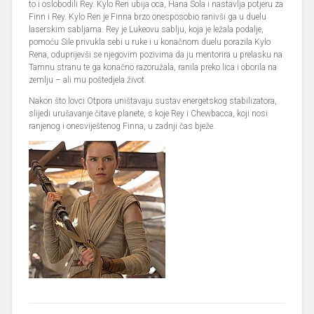
to i oslobodili Rey. Kylo Ren ubija oca, Hana Sola i nastavlja potjeru za
Finn i Rey. Kylo Ren je Finna brzo onesposobio ranivši ga u duelu
laserskim sabljama. Rey je Lukeovu sablju, koja je ležala podalje,
pomoću Sile privukla sebi u ruke i u konačnom duelu porazila Kylo
Rena, oduprijevši se njegovim pozivima da ju mentorira u prelasku na
Tamnu stranu te ga konačno razoružala, ranila preko lica i oborila na
zemlju – ali mu poštedjela život.
Nakon što lovci Otpora uništavaju sustav energetskog stabilizatora,
slijedi urušavanje čitave planete, s koje Rey i Chewbacca, koji nosi
ranjenog i onesviještenog Finna, u zadnji čas bježe.