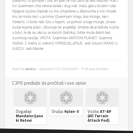
(naravno, tu pomaže i Sila, ali ipak se vidi zašto je Jedi Master). Kao i
svi Quermiani ima veoma tanak i dug vrat, malu glavu te četiri ruke.
Njegove njušne žlijezde su mu smještene u dlanovima a niži mozak
mu se može naći u prsima (Quermiani imaju dva mozga, kao i
Cereani). U borbi rabi Silu s kojom, uz pomoć svoga mozga, stvara
iluzije kojima plaši i zbunjuje ne- prijatelje. Smatra da je taktika nužna
u bitci, te da se, ako ju se koristi (taktiku), bitka može dobiti bez
suvišnog nasilja. VRSTA: Quermian MATIČNI PLANET: Quermia
VISINA: 2 metra (s vratom) OPREDJELJENJE: Jedi Council RANG U
VIJEĆU: Jedi Master
Autor/ica
sarlacc
• objavljeno 01.01.2004, 00:00 • 8140 puta pročitano
C3P0 predlaže da pročitaš i ove opise
Događaji:
Oružja:
Kylan-3
Vozila:
AT-AP
Mandalorijans
(All Terrain
ki Ratovi
Attack Pod)