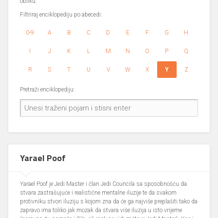
obliku.
Filtriraj enciklopediju po abecedi:
0-9
A
B
C
D
E
F
G
H
I
J
K
L
M
N
O
P
Q
R
S
T
U
V
W
X
Y
Z
Pretraži enciklopediju:
Yarael Poof
Yarael Poof je Jedi Master i član Jedi Councila sa sposobnošću da
stvara zastrašujuće i realistične mentalne iluzije te da svakom
protivniku stvori iluziju s kojom zna da će ga najviše preplašiti tako da
zapravo ima toliko jak mozak da stvara više iluzija u isto vrijeme