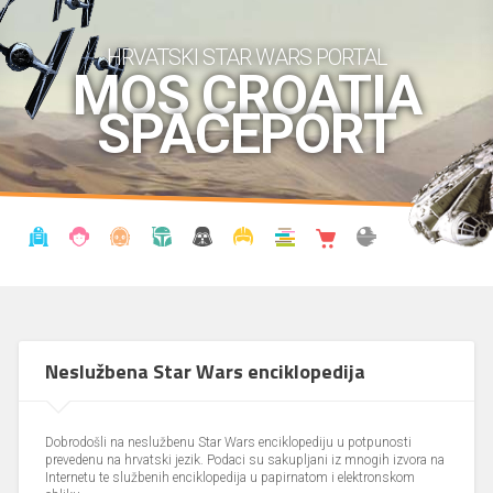
HRVATSKI STAR WARS PORTAL
MOS CROATIA
SPACEPORT
VIJESTI
BLOG
ENCIKLOPEDIJA
KRONOLOGIJA
UDRUGA
KOSTIMI
KNJIŽNICA
SHOP
THE FORUM
Neslužbena Star Wars enciklopedija
Dobrodošli na neslužbenu Star Wars enciklopediju u potpunosti
prevedenu na hrvatski jezik. Podaci su sakupljani iz mnogih izvora na
Internetu te službenih enciklopedija u papirnatom i elektronskom