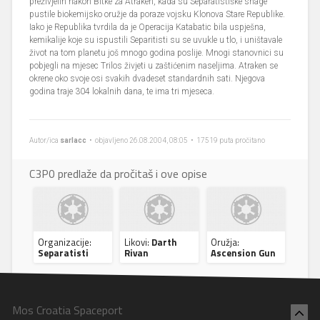
preživjelih nakon Bitke za Atraken, kada su Separatistiške snage
pustile biokemijsko oružje da poraze vojsku Klonova Stare Republike.
Iako je Republika tvrdila da je Operacija Katabatic bila uspješna,
kemikalije koje su ispustili Separitisti su se uvukle u tlo, i uništavale
život na tom planetu još mnogo godina poslije. Mnogi stanovnici su
pobjegli na mjesec Trilos živjeti u zaštićenim naseljima. Atraken se
okrene oko svoje osi svakih dvadeset standardnih sati. Njegova
godina traje 304 lokalnih dana, te ima tri mjeseca.
Autor/ica
sarlacc
• objavljeno 26.08.2004, 08:05 • 17519 puta pročitano
C3P0 predlaže da pročitaš i ove opise
Organizacije:
Likovi:
Darth
Oružja:
Separatisti
Rivan
Ascension Gun
Mos Croatia Spaceport