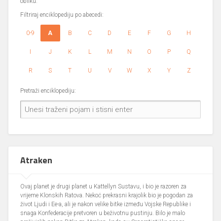
obliku.
Filtriraj enciklopediju po abecedi:
0-9
A
B
C
D
E
F
G
H
I
J
K
L
M
N
O
P
Q
R
S
T
U
V
W
X
Y
Z
Pretraži enciklopediju:
Atraken
Ovaj planet je drugi planet u Kattellyn Sustavu, i bio je razoren za
vrijeme Klonskih Ratova. Nekoć prekrasni krajolik bio je pogodan za
život Ljudi i Ee-a, ali je nakon velike bitke između Vojske Republike i
snaga Konfederacije pretvoren u beživotnu pustinju. Bilo je malo