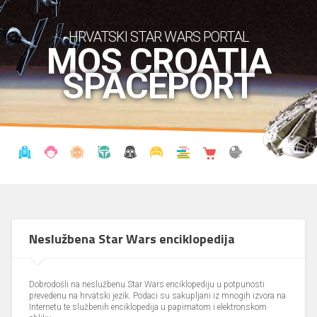
HRVATSKI STAR WARS PORTAL
MOS CROATIA
SPACEPORT
VIJESTI
BLOG
ENCIKLOPEDIJA
KRONOLOGIJA
UDRUGA
KOSTIMI
KNJIŽNICA
SHOP
THE FORUM
Neslužbena Star Wars enciklopedija
Dobrodošli na neslužbenu Star Wars enciklopediju u potpunosti
prevedenu na hrvatski jezik. Podaci su sakupljani iz mnogih izvora na
Internetu te službenih enciklopedija u papirnatom i elektronskom