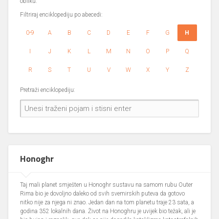
obliku.
Filtriraj enciklopediju po abecedi:
0-9
A
B
C
D
E
F
G
H
I
J
K
L
M
N
O
P
Q
R
S
T
U
V
W
X
Y
Z
Pretraži enciklopediju:
Honoghr
Taj mali planet smješten u Honoghr sustavu na samom rubu Outer
Rima bio je dovoljno daleko od svih svemirskih puteva da gotovo
nitko nije za njega ni znao. Jedan dan na tom planetu traje 23 sata, a
godina 352 lokalnih dana. Život na Honoghru je uvijek bio težak, ali je