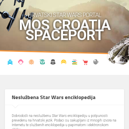
HRVATSKI STAR WARS PORTAL
MOS CROATIA
SPACEPORT
VIJESTI
BLOG
ENCIKLOPEDIJA
KRONOLOGIJA
UDRUGA
KOSTIMI
KNJIŽNICA
SHOP
THE FORUM
Neslužbena Star Wars enciklopedija
Dobrodošli na neslužbenu Star Wars enciklopediju u potpunosti
prevedenu na hrvatski jezik. Podaci su sakupljani iz mnogih izvora na
Internetu te službenih enciklopedija u papirnatom i elektronskom