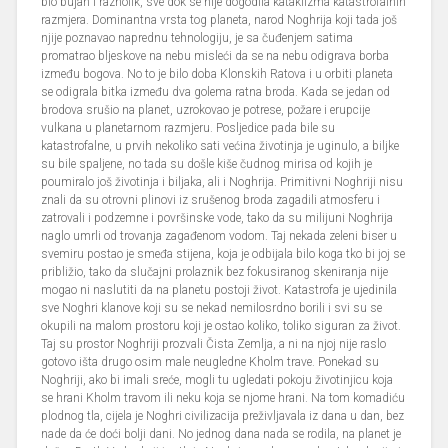
bio bujan i raznolik, sve dok se nije dogodila kataklizma katastrofalnih
razmjera. Dominantna vrsta tog planeta, narod Noghrija koji tada još
njije poznavao naprednu tehnologiju, je sa čuđenjem satima
promatrao bljeskove na nebu misleći da se na nebu odigrava borba
između bogova. No to je bilo doba Klonskih Ratova i u orbiti planeta
se odigrala bitka između dva golema ratna broda. Kada se jedan od
brodova srušio na planet, uzrokovao je potrese, požare i erupcije
vulkana u planetarnom razmjeru. Posljedice pada bile su
katastrofalne, u prvih nekoliko sati većina životinja je uginulo, a biljke
su bile spaljene, no tada su došle kiše čudnog mirisa od kojih je
poumiralo još životinja i biljaka, ali i Noghrija. Primitivni Noghriji nisu
znali da su otrovni plinovi iz srušenog broda zagadili atmosferu i
zatrovali i podzemne i površinske vode, tako da su milijuni Noghrija
naglo umrli od trovanja zagađenom vodom. Taj nekada zeleni biser u
svemiru postao je smeđa stijena, koja je odbijala bilo koga tko bi joj se
približio, tako da slučajni prolaznik bez fokusiranog skeniranja nije
mogao ni naslutiti da na planetu postoji život. Katastrofa je ujedinila
sve Noghri klanove koji su se nekad nemilosrdno borili i svi su se
okupili na malom prostoru koji je ostao koliko, toliko siguran za život.
Taj su prostor Noghriji prozvali Čista Zemlja, a ni na njoj nije raslo
gotovo išta drugo osim male neugledne Kholm trave. Ponekad su
Noghriji, ako bi imali sreće, mogli tu ugledati pokoju životinjicu koja
se hrani Kholm travom ili neku koja se njome hrani. Na tom komadiću
plodnog tla, cijela je Noghri civilizacija preživljavala iz dana u dan, bez
nade da će doći bolji dani. No jednog dana nada se rodila, na planet je