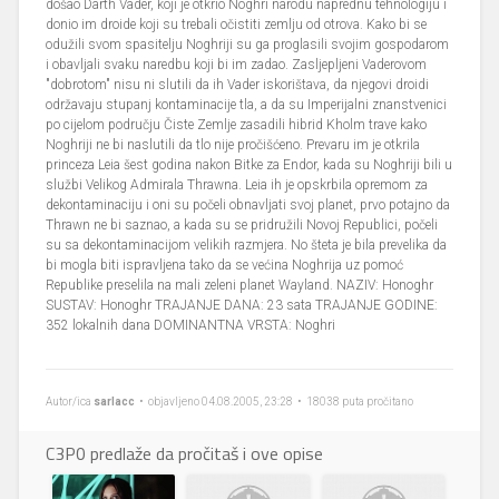
došao Darth Vader, koji je otkrio Noghri narodu naprednu tehnologiju i
donio im droide koji su trebali očistiti zemlju od otrova. Kako bi se
odužili svom spasitelju Noghriji su ga proglasili svojim gospodarom
i obavljali svaku naredbu koji bi im zadao. Zasljepljeni Vaderovom
"dobrotom" nisu ni slutili da ih Vader iskorištava, da njegovi droidi
održavaju stupanj kontaminacije tla, a da su Imperijalni znanstvenici
po cijelom području Čiste Zemlje zasadili hibrid Kholm trave kako
Noghriji ne bi naslutili da tlo nije pročišćeno. Prevaru im je otkrila
princeza Leia šest godina nakon Bitke za Endor, kada su Noghriji bili u
službi Velikog Admirala Thrawna. Leia ih je opskrbila opremom za
dekontaminaciju i oni su počeli obnavljati svoj planet, prvo potajno da
Thrawn ne bi saznao, a kada su se pridružili Novoj Republici, počeli
su sa dekontaminacijom velikih razmjera. No šteta je bila prevelika da
bi mogla biti ispravljena tako da se većina Noghrija uz pomoć
Republike preselila na mali zeleni planet Wayland. NAZIV: Honoghr
SUSTAV: Honoghr TRAJANJE DANA: 23 sata TRAJANJE GODINE:
352 lokalnih dana DOMINANTNA VRSTA: Noghri
Autor/ica
sarlacc
• objavljeno 04.08.2005, 23:28 • 18038 puta pročitano
C3P0 predlaže da pročitaš i ove opise