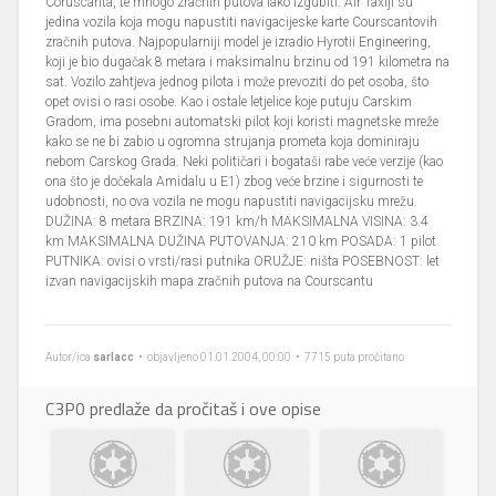
Coruscanta, te mnogo zračnih putova lako izgubiti. Air Taxiji su
jedina vozila koja mogu napustiti navigacijeske karte Courscantovih
zračnih putova. Najpopularniji model je izradio Hyrotii Engineering,
koji je bio dugačak 8 metara i maksimalnu brzinu od 191 kilometra na
sat. Vozilo zahtjeva jednog pilota i može prevoziti do pet osoba, što
opet ovisi o rasi osobe. Kao i ostale letjelice koje putuju Carskim
Gradom, ima posebni automatski pilot koji koristi magnetske mreže
kako se ne bi zabio u ogromna strujanja prometa koja dominiraju
nebom Carskog Grada. Neki političari i bogataši rabe veće verzije (kao
ona što je dočekala Amidalu u E1) zbog veće brzine i sigurnosti te
udobnosti, no ova vozila ne mogu napustiti navigacijsku mrežu.
DUŽINA: 8 metara BRZINA: 191 km/h MAKSIMALNA VISINA: 3.4
km MAKSIMALNA DUŽINA PUTOVANJA: 210 km POSADA: 1 pilot
PUTNIKA: ovisi o vrsti/rasi putnika ORUŽJE: ništa POSEBNOST: let
izvan navigacijskih mapa zračnih putova na Courscantu
Autor/ica
sarlacc
• objavljeno 01.01.2004, 00:00 • 7715 puta pročitano
C3P0 predlaže da pročitaš i ove opise