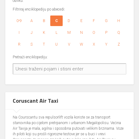
obliku.
Filtriraj enciklopediju po abecedi:
0-9
A
B
C
D
E
F
G
H
I
J
K
L
M
N
O
P
Q
R
S
T
U
V
W
X
Y
Z
Pretraži enciklopediju:
Coruscant Air Taxi
Na Courscantu sva repulsorlift vozila koriste se za transport
stanovnika po cijelom pretrpanom i urbanom Megalopolisu. Većina
Air Taxija je mala, agilna i sposobna putovati velikim brzinama. Voze
ih piloti koji su prošli rigorozne testove jer se u buci i vrevi