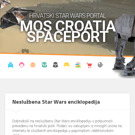
HRVATSKI STAR WARS PORTAL
MOS CROATIA
SPACEPORT
VIJESTI
BLOG
ENCIKLOPEDIJA
KRONOLOGIJA
UDRUGA
KOSTIMI
KNJIŽNICA
SHOP
THE FORUM
Neslužbena Star Wars enciklopedija
Dobrodošli na neslužbenu Star Wars enciklopediju u potpunosti
prevedenu na hrvatski jezik. Podaci su sakupljani iz mnogih izvora na
Internetu te službenih enciklopedija u papirnatom i elektronskom