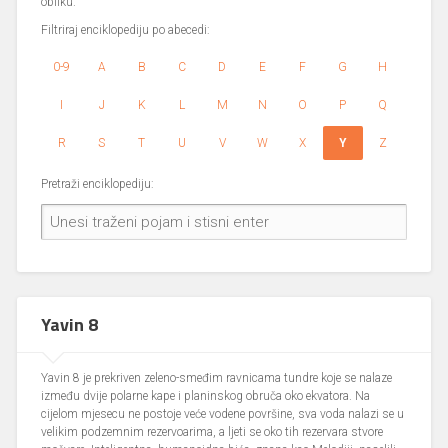
obliku.
Filtriraj enciklopediju po abecedi:
0-9
A
B
C
D
E
F
G
H
I
J
K
L
M
N
O
P
Q
R
S
T
U
V
W
X
Y
Z
Pretraži enciklopediju:
Yavin 8
Yavin 8 je prekriven zeleno-smeđim ravnicama tundre koje se nalaze
između dvije polarne kape i planinskog obruča oko ekvatora. Na
cijelom mjesecu ne postoje veće vodene površine, sva voda nalazi se u
velikim podzemnim rezervoarima, a ljeti se oko tih rezervara stvore