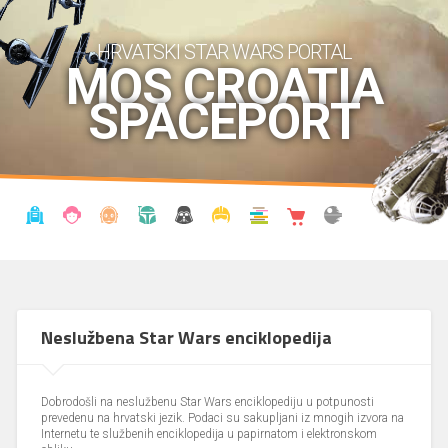
HRVATSKI STAR WARS PORTAL
MOS CROATIA
SPACEPORT
VIJESTI
BLOG
ENCIKLOPEDIJA
KRONOLOGIJA
UDRUGA
KOSTIMI
KNJIŽNICA
SHOP
THE FORUM
Neslužbena Star Wars enciklopedija
Dobrodošli na neslužbenu Star Wars enciklopediju u potpunosti
prevedenu na hrvatski jezik. Podaci su sakupljani iz mnogih izvora na
Internetu te službenih enciklopedija u papirnatom i elektronskom