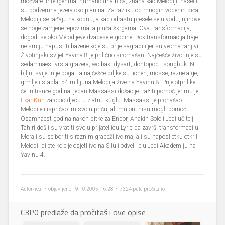
močvare. Inteligentna, humanoidna bića, znana kao Melodiji, naselili
su podzemna jezera oko planina. Za razliku od mnogih vodenih bića,
Melodiji se rađaju na kopnu, a kad odrastu presele se u vodu, njihove
se noge zamjene repovima, a pluća škrgama. Ova transformacija,
dogodi se oko Melodijeve dvadesete godine. Dok transformacija traje
ne smiju napustiti bazene koje su prije sagradili jer su veoma ranjivi.
Životinjski svijet Yavina 8 je prilično siromašan. Najčešće životinje su
sedamnaest vrsta grazera, wolbak, dysart, dontopod i songbuk. Ni
biljni svijet nije bogat, a najčešće biljke su lichen, mosse, razne alge,
grmlje i stabla. 54 milijuna Melodija žive na Yavinu 8. Prije otprilike
četiri tisuće godina, jedan Massassi došao je tražiti pomoć jer mu je
Exar Kun
zarobio djecu u zlatnu kuglu. Massassi je pronašao
Melodije i ispričao im svoju priču, ali mu oni nisu mogli pomoći.
Osamnaest godina nakon bitke za Endor, Anakin Solo i Jedi učitelj
Tahiri došli su vratiti svoju prijateljicu Lyric da završi transformaciju.
Morali su se boriti s raznim grabežljivcima, ali su naposljetku otkrili
Melodij dijete koje je osjetljivo na Silu i odveli je u Jedi Akademiju na
Yavinu 4.
Autor/ica
• objavljeno 19.10.2005, 16:28 • 7324 puta pročitano
C3P0 predlaže da pročitaš i ove opise