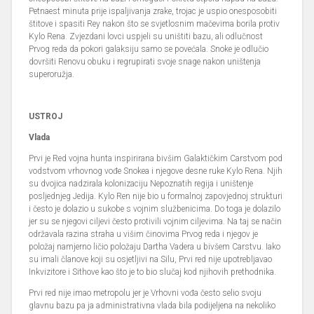
Petnaest minuta prije ispaljivanja zrake, trojac je uspio onesposobiti
štitove i spasiti Rey nakon što se svjetlosnim mačevima borila protiv
Kylo Rena. Zvjezdani lovci uspjeli su uništiti bazu, ali odlučnost
Prvog reda da pokori galaksiju samo se povećala. Snoke je odlučio
dovršiti Renovu obuku i regrupirati svoje snage nakon uništenja
superoružja.
USTROJ
Vlada
Prvi je Red vojna hunta inspirirana bivšim Galaktičkim Carstvom pod
vodstvom vrhovnog vođe Snokea i njegove desne ruke Kylo Rena. Njih
su dvojica nadzirala kolonizaciju Nepoznatih regija i uništenje
posljednjeg Jedija. Kylo Ren nije bio u formalnoj zapovjednoj strukturi
i često je dolazio u sukobe s vojnim službenicima. Do toga je dolazilo
jer su se njegovi ciljevi često protivili vojnim ciljevima. Na taj se način
održavala razina straha u višim činovima Prvog reda i njegov je
položaj namjerno ličio položaju Dartha Vadera u bivšem Carstvu. Iako
su imali članove koji su osjetljivi na Silu, Prvi red nije upotrebljavao
Inkvizitore i Sithove kao što je to bio slučaj kod njihovih prethodnika.
Prvi red nije imao metropolu jer je Vrhovni vođa često selio svoju
glavnu bazu pa ja administrativna vlada bila podijeljena na nekoliko