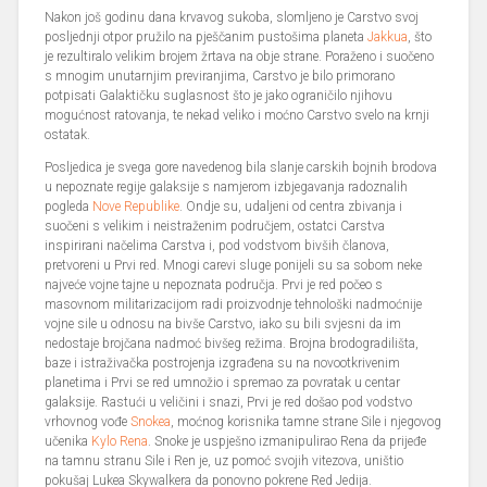
Nakon još godinu dana krvavog sukoba, slomljeno je Carstvo svoj
posljednji otpor pružilo na pješčanim pustošima planeta
Jakkua
, što
je rezultiralo velikim brojem žrtava na obje strane. Poraženo i suočeno
s mnogim unutarnjim previranjima, Carstvo je bilo primorano
potpisati Galaktičku suglasnost što je jako ograničilo njihovu
mogućnost ratovanja, te nekad veliko i moćno Carstvo svelo na krnji
ostatak.
Posljedica je svega gore navedenog bila slanje carskih bojnih brodova
u nepoznate regije galaksije s namjerom izbjegavanja radoznalih
pogleda
Nove Republike
. Ondje su, udaljeni od centra zbivanja i
suočeni s velikim i neistraženim područjem, ostatci Carstva
inspirirani načelima Carstva i, pod vodstvom bivših članova,
pretvoreni u Prvi red. Mnogi carevi sluge ponijeli su sa sobom neke
najveće vojne tajne u nepoznata područja. Prvi je red počeo s
masovnom militarizacijom radi proizvodnje tehnološki nadmoćnije
vojne sile u odnosu na bivše Carstvo, iako su bili svjesni da im
nedostaje brojčana nadmoć bivšeg režima. Brojna brodogradilišta,
baze i istraživačka postrojenja izgrađena su na novootkrivenim
planetima i Prvi se red umnožio i spremao za povratak u centar
galaksije. Rastući u veličini i snazi, Prvi je red došao pod vodstvo
vrhovnog vođe
Snokea
, moćnog korisnika tamne strane Sile i njegovog
učenika
Kylo Rena
. Snoke je uspješno izmanipulirao Rena da prijeđe
na tamnu stranu Sile i Ren je, uz pomoć svojih vitezova, uništio
pokušaj Lukea Skywalkera da ponovno pokrene Red Jedija.