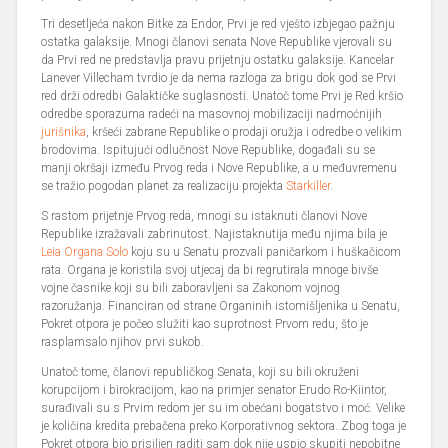
Tri desetljeća nakon Bitke za Endor, Prvi je red vješto izbjegao pažnju
ostatka galaksije. Mnogi članovi senata Nove Republike vjerovali su
da Prvi red ne predstavlja pravu prijetnju ostatku galaksije. Kancelar
Lanever Villecham tvrdio je da nema razloga za brigu dok god se Prvi
red drži odredbi Galaktičke suglasnosti. Unatoč tome Prvi je Red kršio
odredbe sporazuma radeći na masovnoj mobilizaciji nadmoćnijih
jurišnika
, kršeći zabrane Republike o prodaji oružja i odredbe o velikim
brodovima. Ispitujući odlučnost Nove Republike, događali su se
manji okršaji između Prvog reda i Nove Republike, a u međuvremenu
se tražio pogodan planet za realizaciju projekta
Starkiller
.
S rastom prijetnje Prvog reda, mnogi su istaknuti članovi Nove
Republike izražavali zabrinutost. Najistaknutija među njima bila je
Leia Organa Solo
koju su u Senatu prozvali paničarkom i huškačicom
rata. Organa je koristila svoj utjecaj da bi regrutirala mnoge bivše
vojne časnike koji su bili zaboravljeni sa Zakonom vojnog
razoružanja. Financiran od strane Organinih istomišljenika u Senatu,
Pokret otpora je počeo služiti kao suprotnost Prvom redu, što je
rasplamsalo njihov prvi sukob.
Unatoč tome, članovi republičkog Senata, koji su bili okruženi
korupcijom i birokracijom, kao na primjer senator Erudo Ro-Kiintor,
surađivali su s Prvim redom jer su im obećani bogatstvo i moć. Velike
je količina kredita prebačena preko Korporativnog sektora. Zbog toga je
Pokret otpora bio prisiljen raditi sam dok nije uspio skupiti nepobitne