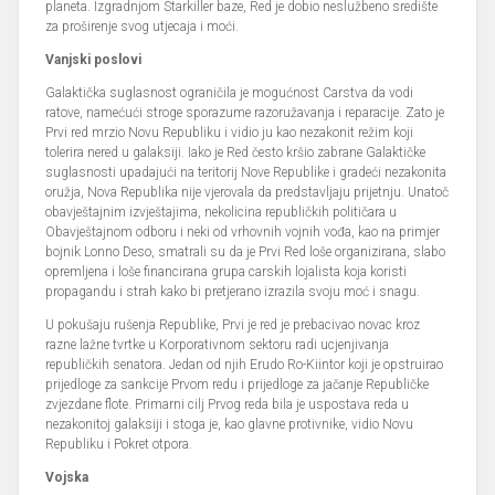
planeta. Izgradnjom Starkiller baze, Red je dobio neslužbeno središte
za proširenje svog utjecaja i moći.
Vanjski poslovi
Galaktička suglasnost ograničila je mogućnost Carstva da vodi
ratove, namećući stroge sporazume razoružavanja i reparacije. Zato je
Prvi red mrzio Novu Republiku i vidio ju kao nezakonit režim koji
tolerira nered u galaksiji. Iako je Red često kršio zabrane Galaktičke
suglasnosti upadajući na teritorij Nove Republike i gradeći nezakonita
oružja, Nova Republika nije vjerovala da predstavljaju prijetnju. Unatoč
obavještajnim izvještajima, nekolicina republičkih političara u
Obavještajnom odboru i neki od vrhovnih vojnih vođa, kao na primjer
bojnik Lonno Deso, smatrali su da je Prvi Red loše organizirana, slabo
opremljena i loše financirana grupa carskih lojalista koja koristi
propagandu i strah kako bi pretjerano izrazila svoju moć i snagu.
U pokušaju rušenja Republike, Prvi je red je prebacivao novac kroz
razne lažne tvrtke u Korporativnom sektoru radi ucjenjivanja
republičkih senatora. Jedan od njih Erudo Ro-Kiintor koji je opstruirao
prijedloge za sankcije Prvom redu i prijedloge za jačanje Republičke
zvjezdane flote. Primarni cilj Prvog reda bila je uspostava reda u
nezakonitoj galaksiji i stoga je, kao glavne protivnike, vidio Novu
Republiku i Pokret otpora.
Vojska