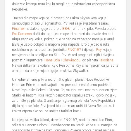
dokaze o kršenju mira koji bi mogli biti predstavljeni zapovjedništvu
Republike.
Tražeći dio mape koja će ih dovesti do Lukea Skywalkera koji je
samovoljno otišao u izgnanstvo, Prvi red šalje zvjezdani razarač
Finalizer
na Jakku, gdje su droid
BB-8
i vrhunski pilot Pokreta otpora
Poe Dameron
došli do tog dijela mape. U namjeri da uhvate droida i
ubiju zadnjeg Jedija, pokrenut je napad na zabačeno naselje Tuanul.
BB-8 je uspio pobjeći s mapom prije napada. Droid je pao u ruke
neobičnom paru, dezerteru jurišniku
FN-2187
i djevojci
Rey
koja je
nesvjesno bila osjetljiva na Silu. Prvi će red proganjati njih i dvojicu
poznatih krijumčara,
Hana Sola
i
Chewbaccu
, do planeta
Takodana
.
Nakon Bitke na Takodani, Kylo Ren otima Rey s namjerom da ju ispita
o mapi i da otkrije mjesto gdje se skriva Skywalker.
U međuvremenu je Prvi red uništio glavni planet Nove Republike,
Hosnian Prime, pokušavajući tako prekinuti neslužbenu podršku
Nove Republike Pokretu Otpora. Taj su čin izveli novim super oružjem
Starkiller bazom, koja kroz hiperprostor ispaljuje zraku, dovoljno jaku
za uništenje planeta. S uništenjem glavnog planeta Nove Republike i
dijela njihove flote, Prvi je red bio spreman uništiti Novu Republiku i
Pokret otpora ako oni ne unište Starkiller bazu.
Na njegovu veliku žalost, dezerter FN-2187, sada poznat kao Finn,
odlazi s Hanom Solom i Chewbaccom na Starkiller bazu u namjeri da
onesposobi štitove na bazi i omogući Pokretu otpora napad na bazu.