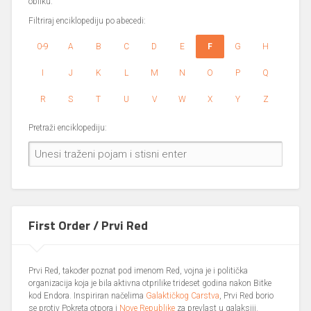
obliku.
Filtriraj enciklopediju po abecedi:
0-9
A
B
C
D
E
F
G
H
I
J
K
L
M
N
O
P
Q
R
S
T
U
V
W
X
Y
Z
Pretraži enciklopediju:
First Order / Prvi Red
Prvi Red, također poznat pod imenom Red, vojna je i politička
organizacija koja je bila aktivna otprilike trideset godina nakon Bitke
kod Endora. Inspiriran načelima
Galaktičkog Carstva
, Prvi Red borio
se protiv Pokreta otpora i
Nove Republike
za prevlast u galaksiji.