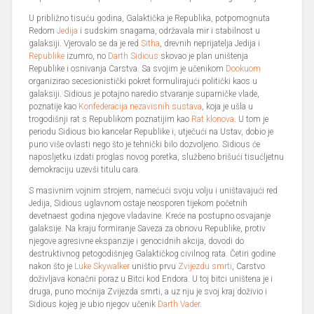
U približno tisuću godina, Galaktička je Republika, potpomognuta
Redom
Jedija
i sudskim snagama, održavala mir i stabilnost u
galaksiji. Vjerovalo se da je red
Sitha
, drevnih neprijatelja Jedija i
Republike
izumro, no
Darth Sidious
skovao je plan uništenja
Republike i osnivanja Carstva. Sa svojim je učenikom
Dookuom
organizirao secesionistički pokret formulirajući politički kaos u
galaksiji. Sidious je potajno naredio stvaranje suparničke vlade,
poznatije kao
Konfederacija nezavisnih sustava
, koja je ušla u
trogodišnji rat s Republikom poznatijim kao
Rat klonova
. U tom je
periodu Sidious bio kancelar Republike i, utječući na Ustav, dobio je
puno više ovlasti nego što je tehnički bilo dozvoljeno. Sidious će
naposljetku izdati proglas novog poretka, službeno brišući tisućljetnu
demokraciju uzevši titulu cara.
S masivnim vojnim strojem, namećući svoju volju i uništavajući red
Jedija, Sidious uglavnom ostaje neosporen tijekom početnih
devetnaest godina njegove vladavine. Kreće na postupno osvajanje
galaksije. Na kraju formiranje Saveza za obnovu Republike, protiv
njegove agresivne ekspanzije i genocidnih akcija, dovodi do
destruktivnog petogodišnjeg Galaktičkog civilnog rata. Četiri godine
nakon što je
Luke Skywalker
uništio prvu
Zvijezdu smrti
, Carstvo
doživljava konačni poraz u Bitci kod Endora. U toj bitci uništena je i
druga, puno moćnija Zvijezda smrti, a uz nju je svoj kraj doživio i
Sidious kojeg je ubio njegov učenik
Darth Vader
.