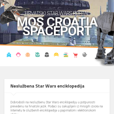
HRVATSKI STAR WARS PORTAL
MOS CROATIA
SPACEPORT
VIJESTI
BLOG
ENCIKLOPEDIJA
KRONOLOGIJA
UDRUGA
KOSTIMI
KNJIŽNICA
SHOP
THE FORUM
Neslužbena Star Wars enciklopedija
Dobrodošli na neslužbenu Star Wars enciklopediju u potpunosti
prevedenu na hrvatski jezik. Podaci su sakupljani iz mnogih izvora na
Internetu te službenih enciklopedija u papirnatom i elektronskom