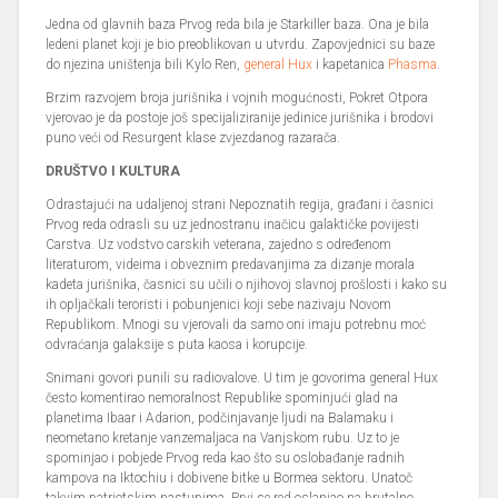
Jedna od glavnih baza Prvog reda bila je Starkiller baza. Ona je bila
ledeni planet koji je bio preoblikovan u utvrdu. Zapovjednici su baze
do njezina uništenja bili Kylo Ren,
general Hux
i kapetanica
Phasma
.
Brzim razvojem broja jurišnika i vojnih mogućnosti, Pokret Otpora
vjerovao je da postoje još specijaliziranije jedinice jurišnika i brodovi
puno veći od Resurgent klase zvjezdanog razarača.
DRUŠTVO I KULTURA
Odrastajući na udaljenoj strani Nepoznatih regija, građani i časnici
Prvog reda odrasli su uz jednostranu inačicu galaktičke povijesti
Carstva. Uz vodstvo carskih veterana, zajedno s određenom
literaturom, videima i obveznim predavanjima za dizanje morala
kadeta jurišnika, časnici su učili o njihovoj slavnoj prošlosti i kako su
ih opljačkali teroristi i pobunjenici koji sebe nazivaju Novom
Republikom. Mnogi su vjerovali da samo oni imaju potrebnu moć
odvraćanja galaksije s puta kaosa i korupcije.
Snimani govori punili su radiovalove. U tim je govorima general Hux
često komentirao nemoralnost Republike spominjući glad na
planetima Ibaar i Adarion, podčinjavanje ljudi na Balamaku i
neometano kretanje vanzemaljaca na Vanjskom rubu. Uz to je
spominjao i pobjede Prvog reda kao što su oslobađanje radnih
kampova na Iktochiu i dobivene bitke u Bormea sektoru. Unatoč