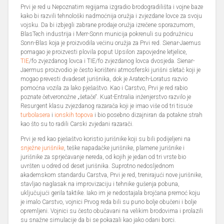
Prvi je red u Nepoznatim regijama izgradio brodogradilišta i vojne baze
kako bi razvili tehnološki nadmoćnija oružja i zvjezdane lovce za svoju
vojsku. Da bi izbjegli zabrane prodaje oružja izrečene sporazumom,
BlasTech industrija i Merr-Sonn municija pokrenuli su podružnicu
Sonn-Blas koja je proizvodila većinu oružja za Prvi red. Sienar-Jaemus
pomagao je proizvesti plovila poput Upsilon zapovjedne letjelice,
TIE
/fo zvjezdanog lovca i TIE/fo zvjezdanog lovca dvosjeda. Sienar-
Jaermus proizvodio je često korišteni atmosferski jurišni sletač koji je
mogao prevesti dvadeset jurišnika, dok je Aratech-Loratus razvio
pomoćna vozila za lako pješaštvo. Kao i Carstvo, Prvi je red rabio
poznate četveronožne „šetače“. Kuat-Entralia inženjerstvo razvilo je
Resurgent klasu zvjezdanog razarača koji je imao više od tri tisuće
turbolasera
i
ionskih topova
i bio posebno dizajniran da potakne strah
kao što su to radili Carski zvjedani razarači.
Prvi je red kao pješaštvo koristio jurišnike koji su bili podijeljeni na
snježne jurišnike
, teške napadačke jurišnike, plamene jurišnike i
jurišnike za sprječavanje nereda, od kojih je jedan od tri vrste bio
uvršten u odred od deset jurišnika. Suprotno nedosljednom
akademskom standardu Carstva, Prvi je red, trenirajući nove jurišnike,
stavljao naglasak na improvizaciju i tehnike gušenja pobuna,
uključujući gerila taktike. Iako im je nedostajala brojčana premoć koju
je imalo Carstvo, vojnici Prvog reda bili su puno bolje obučeni i bolje
opremljeni. Vojnici su često obučavani na velikim brodovima i prolazili
su snažne simulacije da bi se pokazali kao jako odani borci.