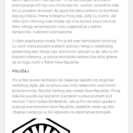
takvim patriotskim nastupima, Prvi se red oslanjao na brutalno
podčinjavanje onih koji nisu mislili kao oni. Jurišnici za kontrolu reda
bili su posebno obučavani da uguše bilo kakvu pobunu uz korištenje
bojivog streljiva. Prema tvrdnjama Prvog reda, Jediji su izumrli, dok
nitko osim vrhovnog vođe Snokea nije smio koristiti pravo ime Kyla
Rena. Mnogo vanzemaljskih vrsta sudjelovalo je u radnim
kampovima i rudarskim postrojenjima.
S ciljem pojačavanja morala, Prvi je red uveo memorijalne činove koji
su nosili imena poznatih borbenih jedinica i heroja iz Galaktičkog
građanskog rata. Mnogi vojni dužnosnici vjerovali su da, iako su bili
brojčano inferiorniji, je njihova tehnološka nadmoć bila toliko golema
da se mogu nositi s flotom Nove Republike.
POLOŽAJ
Prvi je Red zauzeo neistraženi dio Galaksije zapadno od Jezgre kao
centralnog dijela, dok se njihova moć širila netaknutim svemirskim
prostranstvima. Rezultat hladnog rata između Nove Republike i Prvog
reda bilo je područje neutralnih zvjezdanih sustava poznatih pod
nazivom Trans-Hydian Borderlands. Iako je Prvi red često upadao u
područje pod kontrolom Nove Republike, Galaktički senat nije želio
izbijanje sukoba pa su bili ograničeni na diplomatske prosvjede.