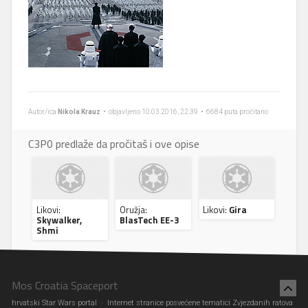
Autor/ica
Nikola Krauz
• objavljeno 10.03.2016, 22:39 • 6684 puta pročitano
C3P0 predlaže da pročitaš i ove opise
Likovi:
Oružja:
Likovi:
Gira
Skywalker,
BlasTech EE-3
Shmi
Mos Croatia Spaceport
hrvatski Star Wars portal · Internet stranice posvećene tematici Zvjezdanih ratova