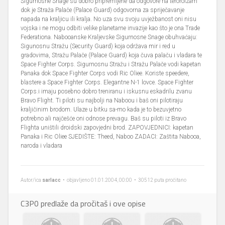
Sigurnosne Snage su dobro pripremljene da odgovore na teroroizam
dok je Straža Palače (Palace Guard) odgovorna za spriječavanje
napada na kraljicu ili kralja. No uza svu svoju uvježbanost oni nisu
vojska i ne mogu odbiti velike planetarne invazije kao što je ona Trade
Federationa. Nabooanske Kraljevske Sigurnosne Snage obuhvaćaju:
Sigunosnu Stražu (Security Guard) koja održava mir i red u
gradovima, Stražu Palače (Palace Guard) koja čuva palaču i vladara te
Space Fighter Corps. Sigurnosnu Stražu i Stražu Palače vodi kapetan
Panaka dok Space Fighter Corps vodi Ric Oliee. Koriste speedere,
blastere a Space Fighter Corps. Elegantne N-1 lovce. Space Fighter
Corps.i imaju posebno dobro treniranu i iskusnu eskadrilu zvanu
Bravo Flight. Ti piloti su najbolji na Naboou i baš oni pilotiraju
kraljičinim brodom. Ulaze u bitku sa-mo kada je to bezuvjetno
potrebno ali najčešće oni odnose prevagu. Baš su piloti iz Bravo
Flighta uništili droidski zapovjedni brod. ZAPOVJEDNICI: kapetan
Panaka i Ric Oliee SJEDIŠTE: Theed, Naboo ZADACI: Zaštita Nabooa,
naroda i vladara
Autor/ica
sarlacc
• objavljeno 01.01.2004, 00:00 • 30512 puta pročitano
C3P0 predlaže da pročitaš i ove opise