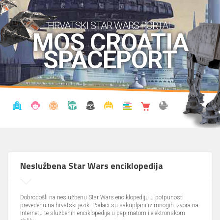
HRVATSKI STAR WARS PORTAL
MOS CROATIA
SPACEPORT
VIJESTI
BLOG
ENCIKLOPEDIJA
KRONOLOGIJA
UDRUGA
KOSTIMI
KNJIŽNICA
SHOP
THE FORUM
Neslužbena Star Wars enciklopedija
Dobrodošli na neslužbenu Star Wars enciklopediju u potpunosti
prevedenu na hrvatski jezik. Podaci su sakupljani iz mnogih izvora na
Internetu te službenih enciklopedija u papirnatom i elektronskom