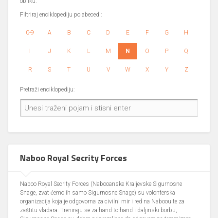
obliku.
Filtriraj enciklopediju po abecedi:
0-9
A
B
C
D
E
F
G
H
I
J
K
L
M
N
O
P
Q
R
S
T
U
V
W
X
Y
Z
Pretraži enciklopediju:
Naboo Royal Secrity Forces
Naboo Royal Secrity Forces (Nabooanske Kraljevske Sigurnosne
Snage, zvat ćemo ih samo Sigurnosne Snage) su volonterska
organizacija koja je odgovorna za civilni mir i red na Naboou te za
zaštitu vladara. Treniraju se za hand-to-hand i daljinski borbu,