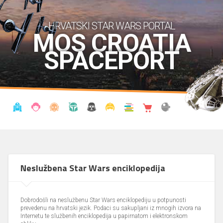
HRVATSKI STAR WARS PORTAL
MOS CROATIA
SPACEPORT
VIJESTI
BLOG
ENCIKLOPEDIJA
KRONOLOGIJA
UDRUGA
KOSTIMI
KNJIŽNICA
SHOP
THE FORUM
Neslužbena Star Wars enciklopedija
Dobrodošli na neslužbenu Star Wars enciklopediju u potpunosti
prevedenu na hrvatski jezik. Podaci su sakupljani iz mnogih izvora na
Internetu te službenih enciklopedija u papirnatom i elektronskom