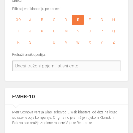
obliku.
Filtriraj enciklopediju po abecedi:
0-9
A
B
C
D
E
F
G
H
I
J
K
L
M
N
O
P
Q
R
S
T
U
V
W
X
Y
Z
Pretraži enciklopediju:
EWHB-10
Merr-Soonova verzija BlasTechovog E-Web blastera, od dizajna kojeg
su razvile obje kompanije. Originalno je smišljen tijekom Klonskih
Ratova kao oružje za clonetroopere Vojske Republike.