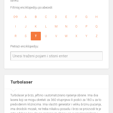
obliku.
Filtriraj enciklopediju po abecedi:
0-9
A
B
C
D
E
F
G
H
I
J
K
L
M
N
O
P
Q
R
S
T
U
V
W
X
Y
Z
Pretraži enciklopediju:
Turbolaser
Turbolaser je brzo, jeftino i automatizirano riješenje obrane. Ima dva
lasera koji se mogu okretati za 360 stupnjeva ili podići za 180 u za to
predviđenim kliznicima. Ima vlastiti generator i veliku brzinu pucanja,
ima droidski mozak, ne treba nikakvu posadu i brzo se proizvodi te je