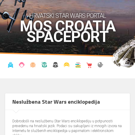
HRVATSKI STAR WARS PORTAL
MOS CROATIA
SPACEPORT
VIJESTI
BLOG
ENCIKLOPEDIJA
KRONOLOGIJA
UDRUGA
KOSTIMI
KNJIŽNICA
SHOP
THE FORUM
Neslužbena Star Wars enciklopedija
Dobrodošli na neslužbenu Star Wars enciklopediju u potpunosti
prevedenu na hrvatski jezik. Podaci su sakupljani iz mnogih izvora na
Internetu te službenih enciklopedija u papirnatom i elektronskom