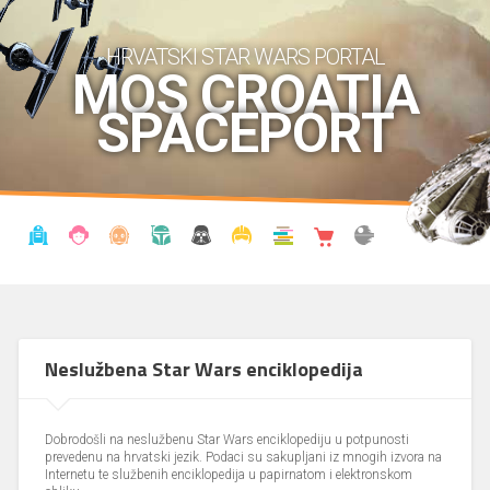
HRVATSKI STAR WARS PORTAL
MOS CROATIA
SPACEPORT
VIJESTI
BLOG
ENCIKLOPEDIJA
KRONOLOGIJA
UDRUGA
KOSTIMI
KNJIŽNICA
SHOP
THE FORUM
Neslužbena Star Wars enciklopedija
Dobrodošli na neslužbenu Star Wars enciklopediju u potpunosti
prevedenu na hrvatski jezik. Podaci su sakupljani iz mnogih izvora na
Internetu te službenih enciklopedija u papirnatom i elektronskom