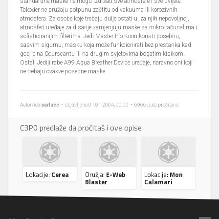
standardne maske ne mogu izdržati sve atmosfere i sve uvijete.
Također ne pružaju potpunu zaštitu od vakuuma ili korozivnih
atmosfera. Za osobe koje trebaju dulje ostati u, za njih nepovoljnoj,
atmosferi uređaje za disanje zamjenjuju maske sa mikro-računalima i
sofisticiranijim filterima. Jedi Master Plo Koon koristi posebnu,
sasvim sigurnu, masku koja može funkcionirati bez prestanka kad
god je na Courscantu ili na drugim svjetovima bogatim kisikom.
Ostali Jediji rabe A99 Aqua Breather Device uređaje, naravno oni koji
ne trebaju ovakve posebne maske.
Autor/ica
sarlacc
• objavljeno 01.01.2004, 00:00 • 6966 puta pročitano
C3P0 predlaže da pročitaš i ove opise
Lokacije:
Cerea
Oružja:
E-Web
Lokacije:
Mon
Blaster
Calamari