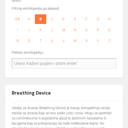
obliku.
Filtriraj enciklopediju po abecedi:
0-9
A
B
C
D
E
F
G
H
I
J
K
L
M
N
O
P
Q
R
S
T
U
V
W
X
Y
Z
Pretraži enciklopediju:
Breathing Device
Uređaji za disanje (Breathing Device) je manja, kompaktnija verzija
maske za disanje koja se nosi preko usta i nosa. Mogu se opremati
sa comlinkovima ili pojačalima glasa te zaštitnim naočalama ili
kacigama koje se prikopčavaju na male molekularne kopče. No