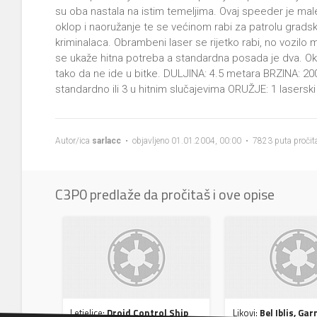
su oba nastala na istim temeljima. Ovaj speeder je male
oklop i naoružanje te se većinom rabi za patrolu grads
kriminalaca. Obrambeni laser se rijetko rabi, no vozilo 
se ukaže hitna potreba a standardna posada je dva. Okl
tako da ne ide u bitke. DULJINA: 4.5 metara BRZINA: 2
standardno ili 3 u hitnim slučajevima ORUŽJE: 1 laserski
Autor/ica
sarlacc
• objavljeno 01.01.2004, 00:00 • 7823 puta pročit
C3P0 predlaže da pročitaš i ove opise
Letjelice:
Droid Control Ship
Likovi:
Bel Iblis, Ga