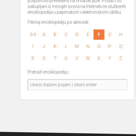
potpunosti prevedenu na hrvatski jezik. Podaci su
sakupljani iz mnogih izvora na Internetu te službenih
enciklopedija u papirnatom i elektronskom obliku.
Filtriraj enciklopediju po abecedi:
0-9
A
B
C
D
E
F
G
H
I
J
K
L
M
N
O
P
Q
R
S
T
U
V
W
X
Y
Z
Pretraži enciklopediju: