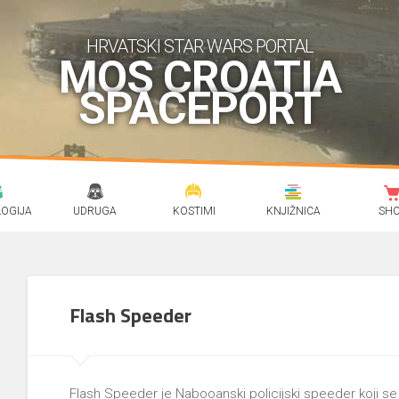
HRVATSKI STAR WARS PORTAL
MOS CROATIA
SPACEPORT
OGIJA
UDRUGA
KOSTIMI
KNJIŽNICA
SH
Flash Speeder
Flash Speeder je Nabooanski policijski speeder koji se