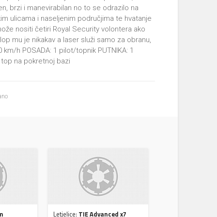
n, brzi i manevirabilan no to se odrazilo na
kim ulicama i naseljenim područjima te hvatanje
može nositi četiri Royal Security volontera ako
op mu je nikakav a laser služi samo za obranu,
00 km/h POSADA: 1 pilot/topnik PUTNIKA: 1
 top na pokretnoj bazi
ano
rm
Letjelice:
TIE Advanced x7