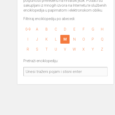
potpunosti prevedenu na hrvatski jezik. Podaci su
sakupljani iz mnogih izvora na Internetu te službenih
enciklopedija u papirnatom i elektronskom obliku.
Filtriraj enciklopediju po abecedi:
0-9
A
B
C
D
E
F
G
H
I
J
K
L
M
N
O
P
Q
R
S
T
U
V
W
X
Y
Z
Pretraži enciklopediju: