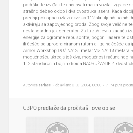
podršku te izviđati te uništavati manja vozila i zgrade
strašno debeo oklop i dva dvostruka lasera. Kada dobij
prednji poklopac i izlazi okvir sa 112 skupljenih bojnih d
aktiviraju sa zapovjednog broda. Zbog svoje veličine t
nestandardno jak generator. Za tu zahtjevnu zadaću izab
energije za ogromne repulsorifte, pogon i lasere te os
ili češće sa uprogramiranom rutom ali ga najčešće ga 
Armor Workshop DUŽINA: 31 metar VISINA: 13 metara B
mogućnošću ukrcaja još dva, mogućnost računalnog nav
112 standardnih bojnih droida NAORUŽANJE: 4 dvostruk
Autor/ica
sarlacc
• objavljeno 01.01.2004, 00:00 • 7174 puta pročit
C3P0 predlaže da pročitaš i ove opise