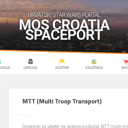
HRVATSKI STAR WARS PORTAL
MOS CROATIA
SPACEPORT
OGIJA
UDRUGA
KOSTIMI
KNJIŽNICA
SH
MTT (Multi Troop Transport)
Dizajniran za ulaske na opasna područja, MTT može prev