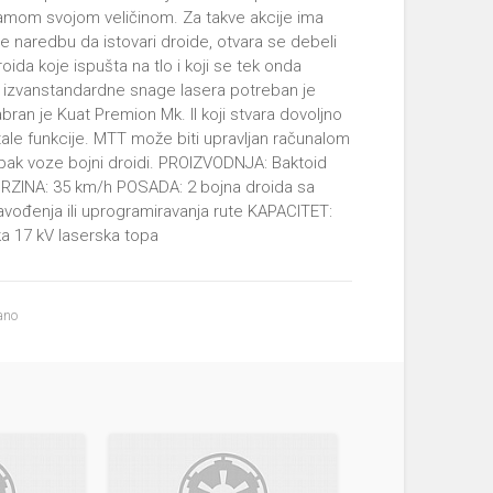
 samom svojom veličinom. Za takve akcije ima
e naredbu da istovari droide, otvara se debeli
roida koje ispušta na tlo i koji se tek onda
e izvanstandardne snage lasera potreban je
ran je Kuat Premion Mk. II koji stvara dovoljno
tale funkcije. MTT može biti upravljan računalom
ipak voze bojni droidi. PROIZVODNJA: Baktoid
RZINA: 35 km/h POSADA: 2 bojna droida sa
ođenja ili uprogramiravanja rute KAPACITET:
a 17 kV laserska topa
ano