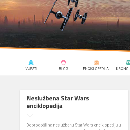
VIJESTI
BLOG
ENCIKLOPEDIJA
KRONOL
Neslužbena Star Wars
enciklopedija
Dobrodošli na neslužbenu Star Wars enciklopediju u