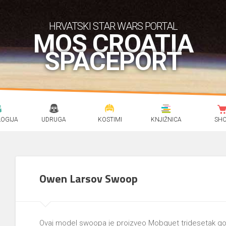
HRVATSKI STAR WARS PORTAL
MOS CROATIA
SPACEPORT
OGIJA
UDRUGA
KOSTIMI
KNJIŽNICA
SH
Owen Larsov Swoop
Ovaj model swoopa je proizveo Mobquet tridesetak godi