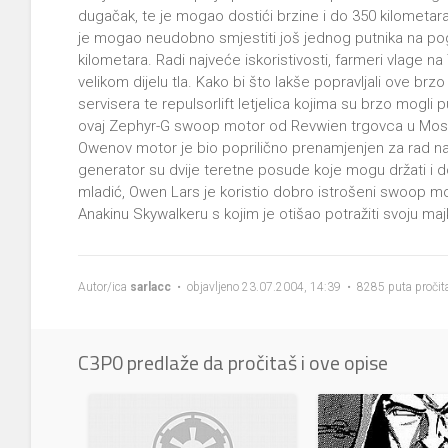
dugačak, te je mogao dostići brzine i do 350 kilometara
je mogao neudobno smjestiti još jednog putnika na p
kilometara. Radi najveće iskoristivosti, farmeri vlage na
velikom dijelu tla. Kako bi što lakše popravljali ove brzo 
servisera te repulsorlift letjelica kojima su brzo mogli
ovaj Zephyr-G swoop motor od Revwien trgovca u Mos 
Owenov motor je bio poprilično prenamjenjen za rad na 
generator su dvije teretne posude koje mogu držati i d
mladić, Owen Lars je koristio dobro istrošeni swoop m
Anakinu Skywalkeru s kojim je otišao potražiti svoju maj
Autor/ica
sarlacc
• objavljeno 23.07.2004, 14:39 • 8285 puta pročit
C3P0 predlaže da pročitaš i ove opise