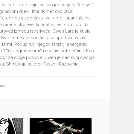
 na sat. Iako dizajniran kao jednosjed, Zephyr-G
ogonskom dijelu. Ima domet oko 3000
 Tatooineu su održavali velik broj isparivača na
kvareće strojeve, koristili su velik broj droida
 putovati između isparivača. Owen Lars je kupio
Nytramu. Kao modificirano sportsko vozilo,
farmi. Podupirući njegov stražnji energetski
o 100 kilograma oruđa i raznih potrepština. Kao
otor za svoje poslove. Owen je dao svoj swoop
ku, Shmi, koju su oteli Tusken Razbojnici.
ano