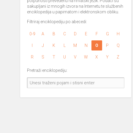
potpunosti prevedenu na hrvatski jezik. Podaci su
sakupljani iz mnogih izvora na Internetu te službenih
enciklopedija u papirnatom i elektronskom obliku.
Filtriraj enciklopediju po abecedi:
0-9
A
B
C
D
E
F
G
H
I
J
K
L
M
N
O
P
Q
R
S
T
U
V
W
X
Y
Z
Pretraži enciklopediju: