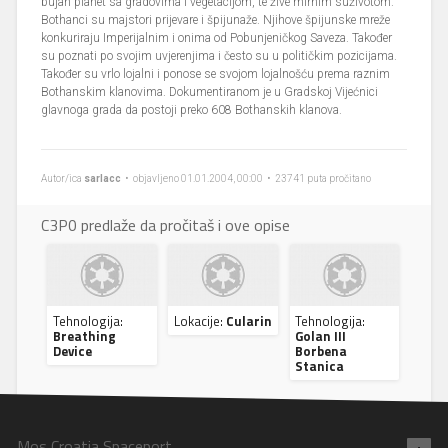
bujan planet sa gradovima i vegetacijom, te žive mirnim suživotom.
Bothanci su majstori prijevare i špijunaže. Njihove špijunske mreže
konkuriraju Imperijalnim i onima od Pobunjeničkog Saveza. Također
su poznati po svojim uvjerenjima i često su u političkim pozicijama.
Također su vrlo lojalni i ponose se svojom lojalnošću prema raznim
Bothanskim klanovima. Dokumentiranom je u Gradskoj Vijećnici
glavnoga grada da postoji preko 608 Bothanskih klanova.
Autor/ica
sarlacc
• objavljeno 01.01.2004, 00:00 • 23741 puta pročitano
C3P0 predlaže da pročitaš i ove opise
Tehnologija:
Lokacije:
Cularin
Tehnologija:
Breathing
Golan III
Device
Borbena
Stanica
Mos Croatia Spaceport