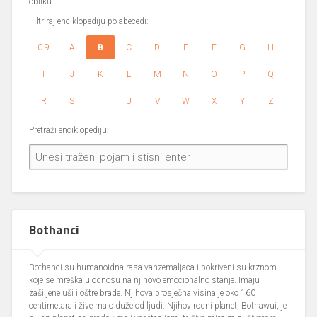
obliku.
Filtriraj enciklopediju po abecedi:
0-9
A
B
C
D
E
F
G
H
I
J
K
L
M
N
O
P
Q
R
S
T
U
V
W
X
Y
Z
Pretraži enciklopediju:
Bothanci
Bothanci su humanoidna rasa vanzemaljaca i pokriveni su krznom
koje se mreška u odnosu na njihovo emocionalno stanje. Imaju
zašiljene uši i oštre brade. Njihova prosječna visina je oko 160
centimetara i žive malo duže od ljudi. Njihov rodni planet, Bothawui, je