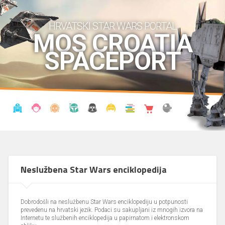
HRVATSKI STAR WARS PORTAL
MOS CROATIA
SPACEPORT
VIJESTI
BLOG
ENCIKLOPEDIJA
KRONOLOGIJA
UDRUGA
KOSTIMI
KNJIŽNICA
SHOP
THE FORUM
Neslužbena Star Wars enciklopedija
Dobrodošli na neslužbenu Star Wars enciklopediju u potpunosti
prevedenu na hrvatski jezik. Podaci su sakupljani iz mnogih izvora na
Internetu te službenih enciklopedija u papirnatom i elektronskom