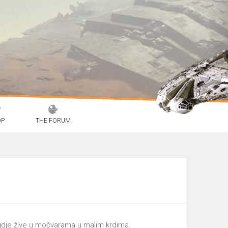
OP
THE FORUM
gdje žive u močvarama u malim krdima.