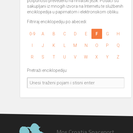
potpunosti prevedenu na hrvatski jezik. Podaci su
sakupljani iz mnogih izvora na Internetu te službenih
enciklopedija u papirnatom i elektronskom obliku.
Filtriraj enciklopediju po abecedi:
0-9
A
B
C
D
E
F
G
H
I
J
K
L
M
N
O
P
Q
R
S
T
U
V
W
X
Y
Z
Pretraži enciklopediju:
Mos Croatia Spaceport