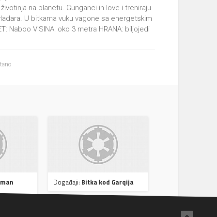
ivotinja na planetu. Gunganci ih love i treniraju
 vladara. U bitkama vuku vagone sa energetskim
ET: Naboo VISINA: oko 3 metra HRANA: biljojedi
itano
hman
Događaji:
Bitka kod Garqija