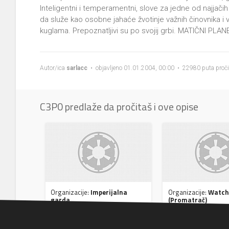
Inteligentni i temperamentni, slove za jedne od najjačih ž
da služe kao osobne jahaće žvotinje važnih činovnika i
kuglama. Prepoznatljivi su po svojij grbi. MATIČNI PLAN
Autor/ica
sarlacc
• objavljeno 01.01.2004, 00:00 • 22980 puta proč
C3P0 predlaže da pročitaš i ove opise
Organizacije:
Imperijalna
Organizacije:
Watc
garda
(Promatrač)