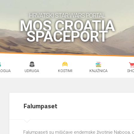
HRVATSKI STAR WARS PORTAL
MOS CROATIA
SPACEPORT
OGIJA
UDRUGA
KOSTIMI
KNJIŽNICA
SH
Falumpaset
Falumpaseti su mišićave endemske životinje Nabooa, 