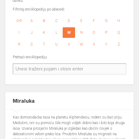
obliku.
Filtriraj enciklopediju po abecedi:
0-9
A
B
C
D
E
F
G
H
I
J
K
L
M
N
O
P
Q
R
S
T
U
V
W
X
Y
Z
Pretraži enciklopediju:
Miraluka
Kao domorodačka rasa na planetu Alpheridiesu, rođeni su bez očiju.
Međutim, oni su pomoću Sile mogli vidjeti dobro kao i bilo koja druga
rasa. Izvana prosječni Miraluka je izgledao kao obični čovjek s
dekorativnim velom preko lica. Prvobitni Miraluke su migrirali na