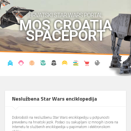
HRVATSKI STAR WARS PORTAL
MOS CROATIA
SPACEPORT
VIJESTI
BLOG
ENCIKLOPEDIJA
KRONOLOGIJA
UDRUGA
KOSTIMI
KNJIŽNICA
SHOP
THE FORUM
Neslužbena Star Wars enciklopedija
Dobrodošli na neslužbenu Star Wars enciklopediju u potpunosti
prevedenu na hrvatski jezik. Podaci su sakupljani iz mnogih izvora na
Internetu te službenih enciklopedija u papirnatom i elektronskom