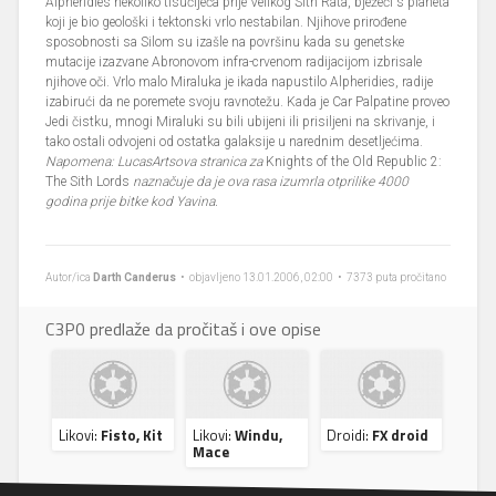
Alpheridies nekoliko tisućljeća prije Velikog Sith Rata, bježeći s planeta
koji je bio geološki i tektonski vrlo nestabilan. Njihove prirođene
sposobnosti sa Silom su izašle na površinu kada su genetske
mutacije izazvane Abronovom infra-crvenom radijacijom izbrisale
njihove oči. Vrlo malo Miraluka je ikada napustilo Alpheridies, radije
izabirući da ne poremete svoju ravnotežu. Kada je Car Palpatine proveo
Jedi čistku, mnogi Miraluki su bili ubijeni ili prisiljeni na skrivanje, i
tako ostali odvojeni od ostatka galaksije u narednim desetljećima.
Napomena: LucasArtsova stranica za
Knights of the Old Republic 2:
The Sith Lords
naznačuje da je ova rasa izumrla otprilike 4000
godina prije bitke kod Yavina.
Autor/ica
Darth Canderus
• objavljeno 13.01.2006, 02:00 • 7373 puta pročitano
C3P0 predlaže da pročitaš i ove opise
Likovi:
Fisto, Kit
Likovi:
Windu,
Droidi:
FX droid
Mace