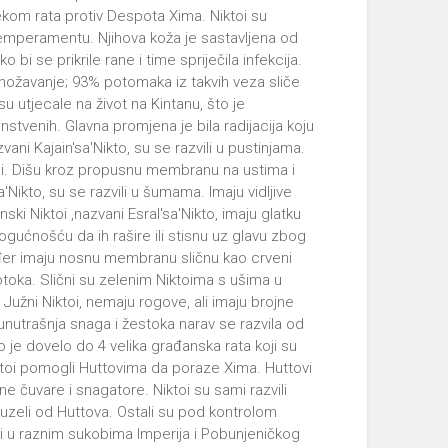
ijekom rata protiv Despota Xima. Niktoi su
 temperamentu. Njihova koža je sastavljena od
 bi se prikrile rane i time spriječila infekcija.
ožavanje; 93% potomaka iz takvih veza sliče
u utjecale na život na Kintanu, što je
nstvenih. Glavna promjena je bila radijacija koju
vani Kajain'sa'Nikto, su se razvili u pustinjama.
adi. Dišu kroz propusnu membranu na ustima i
a'Nikto, su se razvili u šumama. Imaju vidljive
ski Niktoi ,nazvani Esral'sa'Nikto, imaju glatku
ogućnošću da ih rašire ili stisnu uz glavu zbog
kođer imaju nosnu membranu sličnu kao crveni
a otoka. Slični su zelenim Niktoima s ušima u
i Južni Niktoi, nemaju rogove, ali imaju brojne
 unutrašnja snaga i žestoka narav se razvila od
vo je dovelo do 4 velika građanska rata koji su
iktoi pomogli Huttovima da poraze Xima. Huttovi
sne čuvare i snagatore. Niktoi su sami razvili
euzeli od Huttova. Ostali su pod kontrolom
i u raznim sukobima Imperija i Pobunjeničkog