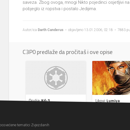
saveza. Zbog ovoga, mnogi Nikto pojedinci osjetljivi na S
pobjeglo iz ropstva i postalo Jedijima.
Autor/ica
Darth Canderus
• objavljeno 13.01.2006, 02:18 • 7883 pu
C3P0 predlaže da pročitaš i ove opise
Oružja:
Kd-3
Likovi:
Lumiya
 posvećene tematici Zvjezdanih