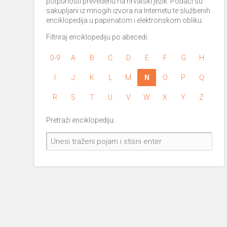
potpunosti prevedenu na hrvatski jezik. Podaci su
sakupljani iz mnogih izvora na Internetu te službenih
enciklopedija u papirnatom i elektronskom obliku.
Filtriraj enciklopediju po abecedi:
0-9
A
B
C
D
E
F
G
H
I
J
K
L
M
N
O
P
Q
R
S
T
U
V
W
X
Y
Z
Pretraži enciklopediju: