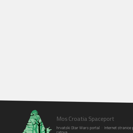
Mos Croatia Spaceport
hrvatski Star Wars portal · Internet stranice
ratova