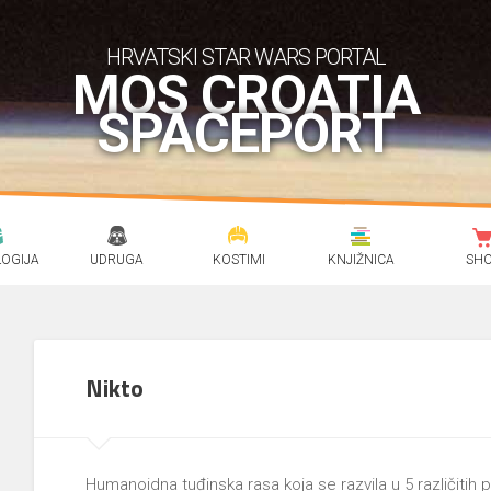
HRVATSKI STAR WARS PORTAL
MOS CROATIA
SPACEPORT
OGIJA
UDRUGA
KOSTIMI
KNJIŽNICA
SH
Nikto
Humanoidna tuđinska rasa koja se razvila u 5 različitih 