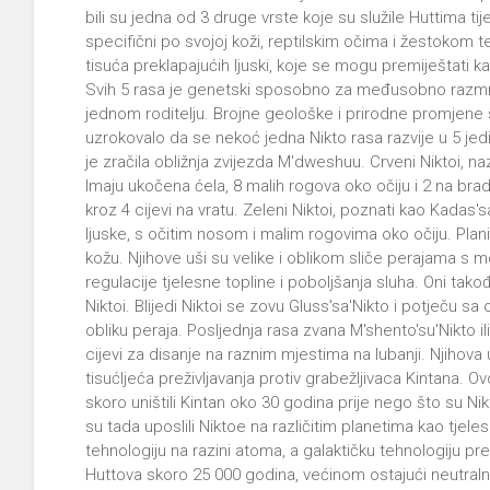
bili su jedna od 3 druge vrste koje su služile Huttima t
specifični po svojoj koži, reptilskim očima i žestokom
tisuća preklapajućih ljuski, koje se mogu premiještati kako
Svih 5 rasa je genetski sposobno za međusobno razmn
jednom roditelju. Brojne geološke i prirodne promjene s
uzrokovalo da se nekoć jedna Nikto rasa razvije u 5 jedi
je zračila obližnja zvijezda M'dweshuu. Crveni Niktoi, naz
Imaju ukočena ćela, 8 malih rogova oko očiju i 2 na br
kroz 4 cijevi na vratu. Zeleni Niktoi, poznati kao Kadas's
ljuske, s očitim nosom i malim rogovima oko očiju. Planin
kožu. Njihove uši su velike i oblikom sliče perajama s m
regulacije tjelesne topline i poboljšanja sluha. Oni ta
Niktoi. Blijedi Niktoi se zovu Gluss'sa'Nikto i potječu s
obliku peraja. Posljednja rasa zvana M'shento'su'Nikto il
cijevi za disanje na raznim mjestima na lubanji. Njihova
tisućljeća preživljavanja protiv grabežljivaca Kintana. O
skoro uništili Kintan oko 30 godina prije nego što su N
su tada uposlili Niktoe na različitim planetima kao tjele
tehnologiju na razini atoma, a galaktičku tehnologiju pr
Huttova skoro 25 000 godina, većinom ostajući neutraln