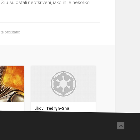
ilu su ostali neotkriveni, iako ih je nekoliko
ta pročitano
Likovi:
Tedryn-Sha