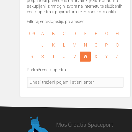
potpunosti prevedenu na hrvatski jezik. Podaci su
sakupljani iz mnogih izvora na Internetu te službenih
enciklopedija u papirnatom i elektronskom obliku.
Filtriraj enciklopediju po abecedi:
0-9
A
B
C
D
E
F
G
H
I
J
K
L
M
N
O
P
Q
R
S
T
U
V
W
X
Y
Z
Pretraži enciklopediju:
Mos Croatia Spaceport