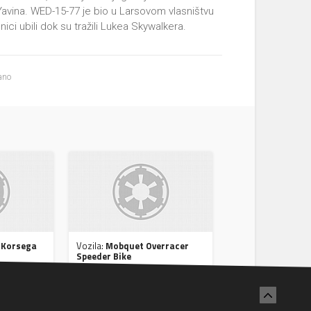
avina. WED-15-77 je bio u Larsovom vlasništvu
ici ubili dok su tražili Lukea Skywalkera.
ano
 Korsega
Vozila:
Mobquet Overracer
Speeder Bike