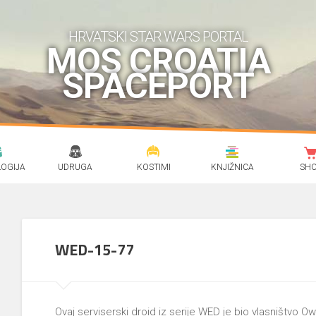
HRVATSKI STAR WARS PORTAL
MOS CROATIA
SPACEPORT
OGIJA
UDRUGA
KOSTIMI
KNJIŽNICA
SH
WED-15-77
Ovaj serviserski droid iz serije WED je bio vlasništvo Ow