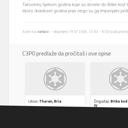
Tatooineu tijekom godina koje su dovele do Bitke kod Y
skoro dvadeset godina prije nego su ga Imperijalni jurišn
Autor/ica
sarlacc
• objavljeno 19.07.2004, 10:30 • 8330 puta pročit
C3P0 predlaže da pročitaš i ove opise
Likovi:
Tharen, Bria
Događaji:
Bitka kod
IV