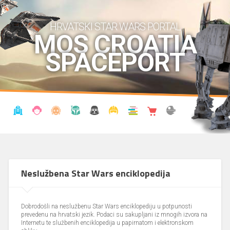
HRVATSKI STAR WARS PORTAL
MOS CROATIA
SPACEPORT
VIJESTI
BLOG
ENCIKLOPEDIJA
KRONOLOGIJA
UDRUGA
KOSTIMI
KNJIŽNICA
SHOP
THE FORUM
Neslužbena Star Wars enciklopedija
Dobrodošli na neslužbenu Star Wars enciklopediju u potpunosti
prevedenu na hrvatski jezik. Podaci su sakupljani iz mnogih izvora na
Internetu te službenih enciklopedija u papirnatom i elektronskom