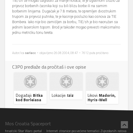
TIE/sh se mogao sagraditi za manje novaca, te je uglavnom služio za
prijevoz borbenih časnika koji su bili blizu borbe ili na samim
borbenim linijama. Dugačak je 7.8 metara, te opremljen dvostrukim
trupom za prijevoz putnika, te je kasnije poslužio kao osnova za TIE
Bombera. Iako nije bio zamišljen za borbu, TIE/sh je bio naoružan sa
jednim laserskim topom. Brod je također mogao prevesti maksimalno
jednu metričku tonu tereta.
Autor/ica
sarlacc
• objavljeno 26.08.2004, 08:47 • 7612 puta pročitano
C3P0 predlaže da pročitaš i ove opise
Događaji:
Bitka
Lokacije:
Iziz
Likovi:
Madorin,
kod Borleiasa
Hyris-Well
Mos Croatia Spaceport
hrvatski Star Wars portal · Internet stranice posvećene tematici Zvjezdanih ratova