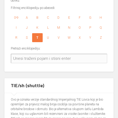
obliku.
Filtriraj enciklopediju po abecedi:
0-9
A
B
C
D
E
F
G
H
I
J
K
L
M
N
O
P
Q
R
S
T
U
V
W
X
Y
Z
Pretraži enciklopediju:
TIE/sh (shuttle)
Ovo je oznaka verzije standardnog Imperijalnog TIE Lovca koji je bio
opremljen za prijevoz malog broja osoblja sa površine planeta na
orbitalne brodove i obrnuto. Bio je alternativa skupom šatlu Lambda
klase, koji su uglavnom bili rezervirani za visoke časnike i službenike.