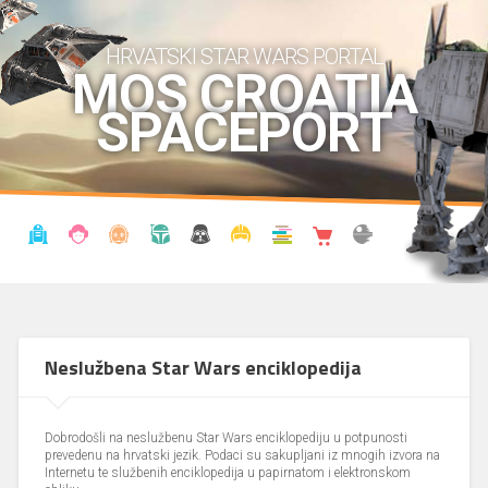
HRVATSKI STAR WARS PORTAL
MOS CROATIA
SPACEPORT
VIJESTI
BLOG
ENCIKLOPEDIJA
KRONOLOGIJA
UDRUGA
KOSTIMI
KNJIŽNICA
SHOP
THE FORUM
Neslužbena Star Wars enciklopedija
Dobrodošli na neslužbenu Star Wars enciklopediju u potpunosti
prevedenu na hrvatski jezik. Podaci su sakupljani iz mnogih izvora na
Internetu te službenih enciklopedija u papirnatom i elektronskom