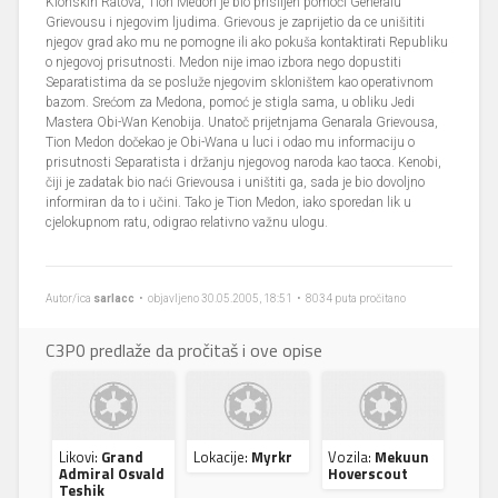
Klonskih Ratova, Tion Medon je bio prisiljen pomoći Generalu
Grievousu i njegovim ljudima. Grievous je zaprijetio da ce unišititi
njegov grad ako mu ne pomogne ili ako pokuša kontaktirati Republiku
o njegovoj prisutnosti. Medon nije imao izbora nego dopustiti
Separatistima da se posluže njegovim skloništem kao operativnom
bazom. Srećom za Medona, pomoć je stigla sama, u obliku Jedi
Mastera Obi-Wan Kenobija. Unatoč prijetnjama Genarala Grievousa,
Tion Medon dočekao je Obi-Wana u luci i odao mu informaciju o
prisutnosti Separatista i držanju njegovog naroda kao taoca. Kenobi,
čiji je zadatak bio naći Grievousa i uništiti ga, sada je bio dovoljno
informiran da to i učini. Tako je Tion Medon, iako sporedan lik u
cjelokupnom ratu, odigrao relativno važnu ulogu.
Autor/ica
sarlacc
• objavljeno 30.05.2005, 18:51 • 8034 puta pročitano
C3P0 predlaže da pročitaš i ove opise
Likovi:
Grand
Lokacije:
Myrkr
Vozila:
Mekuun
Admiral Osvald
Hoverscout
Teshik