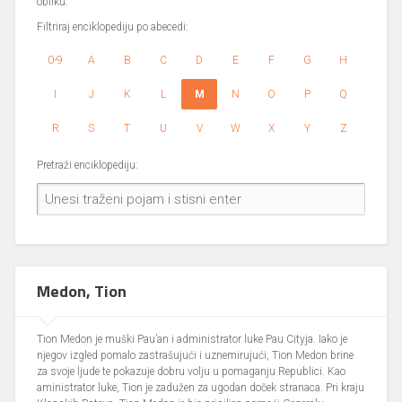
obliku.
Filtriraj enciklopediju po abecedi:
0-9
A
B
C
D
E
F
G
H
I
J
K
L
M
N
O
P
Q
R
S
T
U
V
W
X
Y
Z
Pretraži enciklopediju:
Medon, Tion
Tion Medon je muški Pau’an i administrator luke Pau Cityja. Iako je
njegov izgled pomalo zastrašujući i uznemirujući, Tion Medon brine
za svoje ljude te pokazuje dobru volju u pomaganju Republici. Kao
aministrator luke, Tion je zadužen za ugodan doček stranaca. Pri kraju