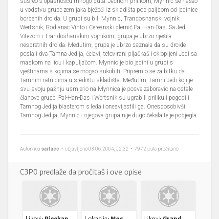
susreo s opasnošću mnogo puta. Jednom prilikom, Mynnic se našao
u vodstvu grupe zemljaka bježeći iz skladišta pod paljbom od jedinice
borbenih droida. U grupi su bili Mynnic, Trandoshanski vojnik
Wertsnik, Rodianac Vinto i Cereanski plemić Pal-Han-Das. Sa Jedi
Vitezom i Trandoshanskim vojnikom, grupa je ubrzo riješila
nespretnih droida. Međutim, grupa je ubrzo saznala da su droide
poslali dva Tamna Jedija, ćelavi, tetovirani pljačkaš i oklopljeni Jedi sa
maskom na licu i kapuljačom. Mynnic je bio jedini u grupi s
vještinama s kojima se mogao sukobiti. Pripremio se za bitku da
Tamnim ratnicima u središtu skladišta. Međutim, Tamni Jedi koji je
svu svoju pažnju usmjerio na Mynnica je posve zaboravio na ostale
članove grupe. Pal-Han-Das i Wertsnik su ugrabili priliku i pogodili
Tamnog Jedija blasterom s leđa i onesvijestili ga. Onesposobivši
Tamnog Jedija, Mynnic i njegova grupa nije dugo čekala te je pobjegla.
Autor/ica
sarlacc
• objavljeno 03.06.2004, 02:32 • 7972 puta pročitano
C3P0 predlaže da pročitaš i ove opise
Likovi:
Rieekan,
Lokacije:
Mos
Likovi:
Grand