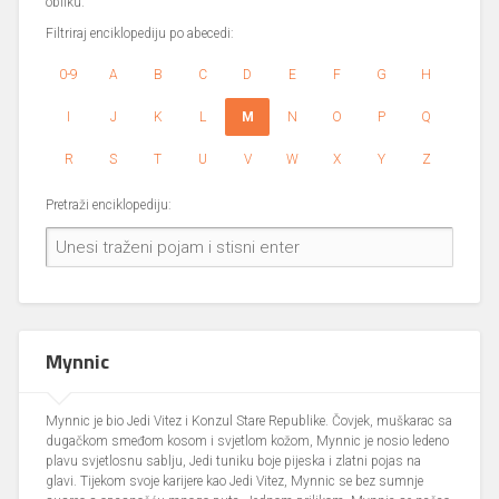
obliku.
Filtriraj enciklopediju po abecedi:
0-9
A
B
C
D
E
F
G
H
I
J
K
L
M
N
O
P
Q
R
S
T
U
V
W
X
Y
Z
Pretraži enciklopediju:
Mynnic
Mynnic je bio Jedi Vitez i Konzul Stare Republike. Čovjek, muškarac sa
dugačkom smeđom kosom i svjetlom kožom, Mynnic je nosio ledeno
plavu svjetlosnu sablju, Jedi tuniku boje pijeska i zlatni pojas na
glavi. Tijekom svoje karijere kao Jedi Vitez, Mynnic se bez sumnje