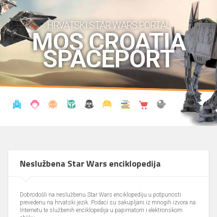
HRVATSKI STAR WARS PORTAL
MOS CROATIA
SPACEPORT
VIJESTI
BLOG
ENCIKLOPEDIJA
KRONOLOGIJA
UDRUGA
KOSTIMI
KNJIŽNICA
SHOP
THE FORUM
Neslužbena Star Wars enciklopedija
Dobrodošli na neslužbenu Star Wars enciklopediju u potpunosti
prevedenu na hrvatski jezik. Podaci su sakupljani iz mnogih izvora na
Internetu te službenih enciklopedija u papirnatom i elektronskom