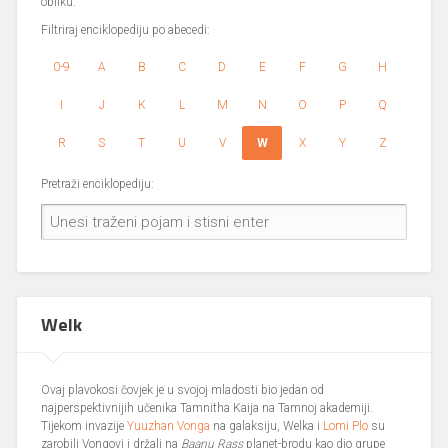
obliku.
Filtriraj enciklopediju po abecedi:
0-9
A
B
C
D
E
F
G
H
I
J
K
L
M
N
O
P
Q
R
S
T
U
V
W
X
Y
Z
Pretraži enciklopediju:
Welk
Ovaj plavokosi čovjek je u svojoj mladosti bio jedan od
najperspektivnijih učenika Tamnitha Kaija na Tamnoj akademiji.
Tijekom invazije
Yuuzhan Vonga
na galaksiju, Welka i
Lomi Plo
su
zarobili Vongovi i držali na
Baanu Rass
planet-brodu kao dio grupe