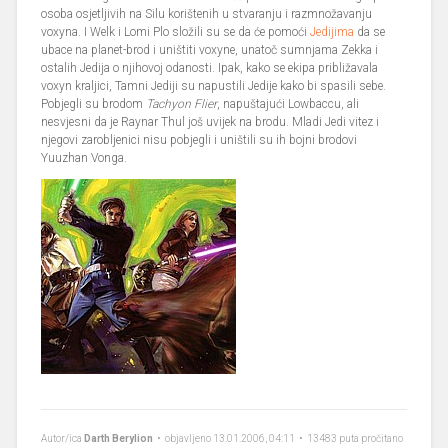
osoba osjetljivih na Silu korištenih u stvaranju i razmnožavanju
voxyna. I Welk i Lomi Plo složili su se da će pomoći
Jedijima
da se
ubace na planet-brod i uništiti voxyne, unatoč sumnjama Zekka i
ostalih Jedija o njihovoj odanosti. Ipak, kako se ekipa približavala
voxyn kraljici, Tamni Jediji su napustili Jedije kako bi spasili sebe.
Pobjegli su brodom
Tachyon Flier
, napuštajući Lowbaccu, ali
nesvjesni da je Raynar Thul još uvijek na brodu. Mladi Jedi vitez i
njegovi zarobljenici nisu pobjegli i uništili su ih bojni brodovi
Yuuzhan Vonga.
Autor/ica
Darth Berylion
• objavljeno 13.01.2006, 04:11 • 13483 puta pročitano