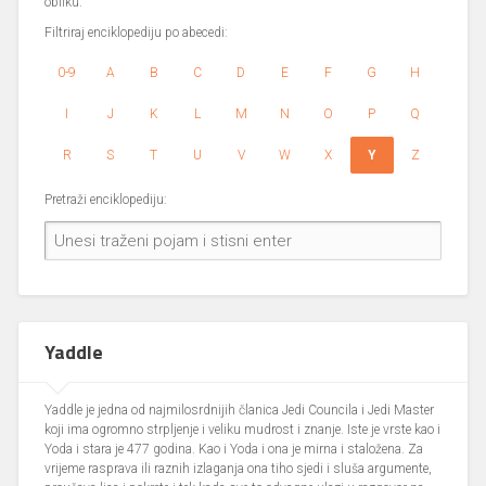
obliku.
Filtriraj enciklopediju po abecedi:
0-9
A
B
C
D
E
F
G
H
I
J
K
L
M
N
O
P
Q
R
S
T
U
V
W
X
Y
Z
Pretraži enciklopediju:
Yaddle
Yaddle je jedna od najmilosrdnijih članica Jedi Councila i Jedi Master
koji ima ogromno strpljenje i veliku mudrost i znanje. Iste je vrste kao i
Yoda i stara je 477 godina. Kao i Yoda i ona je mirna i staložena. Za
vrijeme rasprava ili raznih izlaganja ona tiho sjedi i sluša argumente,