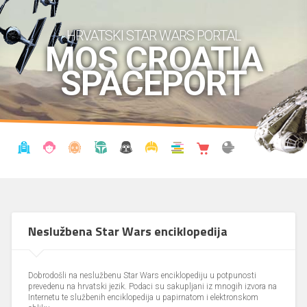
HRVATSKI STAR WARS PORTAL
MOS CROATIA
SPACEPORT
VIJESTI
BLOG
ENCIKLOPEDIJA
KRONOLOGIJA
UDRUGA
KOSTIMI
KNJIŽNICA
SHOP
THE FORUM
Neslužbena Star Wars enciklopedija
Dobrodošli na neslužbenu Star Wars enciklopediju u potpunosti
prevedenu na hrvatski jezik. Podaci su sakupljani iz mnogih izvora na
Internetu te službenih enciklopedija u papirnatom i elektronskom