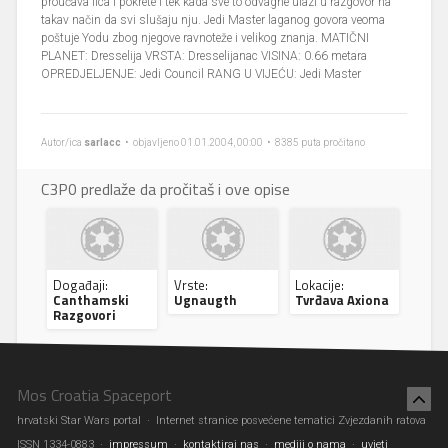
proučava lica i pokrete i tek kada sve to odvagne ulazi u razgovor na
takav način da svi slušaju nju. Jedi Master laganog govora veoma
poštuje Yodu zbog njegove ravnoteže i velikog znanja. MATIČNI
PLANET: Dresselija VRSTA: Dresselijanac VISINA: 0.66 metara
OPREDJELJENJE: Jedi Council RANG U VIJEĆU: Jedi Master
Autor/ica
sarlacc
• objavljeno 01.01.2004, 00:00 • 8385 puta pročitano
C3P0 predlaže da pročitaš i ove opise
Događaji:
Vrste:
Lokacije:
Canthamski
Ugnaugth
Tvrđava Axiona
Razgovori
Mos Croatia Spaceport
hrvatski Star Wars portal · Internet stranice posvećene tematici Zvjezdanih ratova
ISSN 1334-0883 ·
impressum
·
kontaktiraj nas
·
mediji o nama
·
uvjeti