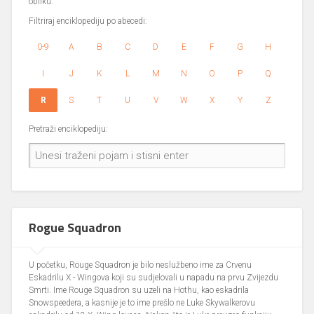
obliku.
Filtriraj enciklopediju po abecedi:
0-9
A
B
C
D
E
F
G
H
I
J
K
L
M
N
O
P
Q
R
S
T
U
V
W
X
Y
Z
Pretraži enciklopediju:
Rogue Squadron
U početku, Rouge Squadron je bilo neslužbeno ime za Crvenu
Eskadrilu X - Wingova koji su sudjelovali u napadu na prvu Zvijezdu
Smrti. Ime Rouge Squadron su uzeli na Hothu, kao eskadrila
Snowspeedera, a kasnije je to ime prešlo ne Luke Skywalkerovu