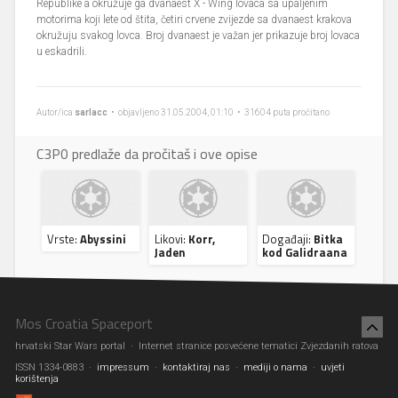
Republike a okružuje ga dvanaest X - Wing lovaca sa upaljenim
motorima koji lete od štita, četiri crvene zvijezde sa dvanaest krakova
okružuju svakog lovca. Broj dvanaest je važan jer prikazuje broj lovaca
u eskadrili.
Autor/ica
sarlacc
• objavljeno 31.05.2004, 01:10 • 31604 puta pročitano
C3P0 predlaže da pročitaš i ove opise
Vrste:
Abyssini
Likovi:
Korr,
Događaji:
Bitka
Jaden
kod Galidraana
Mos Croatia Spaceport
hrvatski Star Wars portal · Internet stranice posvećene tematici Zvjezdanih ratova
ISSN 1334-0883 ·
impressum
·
kontaktiraj nas
·
mediji o nama
·
uvjeti
korištenja