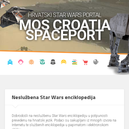
HRVATSKI STAR WARS PORTAL
MOS CROATIA
SPACEPORT
VIJESTI
BLOG
ENCIKLOPEDIJA
KRONOLOGIJA
UDRUGA
KOSTIMI
KNJIŽNICA
SHOP
THE FORUM
Neslužbena Star Wars enciklopedija
Dobrodošli na neslužbenu Star Wars enciklopediju u potpunosti
prevedenu na hrvatski jezik. Podaci su sakupljani iz mnogih izvora na
Internetu te službenih enciklopedija u papirnatom i elektronskom