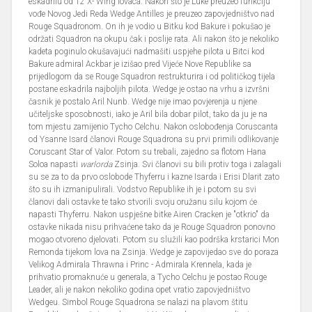
eskadrilu od 12 X- Wing lovaca. Nakon što je Luke preuzeo funkciju
vođe Novog Jedi Reda Wedge Antilles je preuzeo zapovjedništvo nad
Rouge Squadronom. On ih je vodio u Bitku kod Bakure i pokušao je
održati Squadron na okupu čak i poslije rata. Ali nakon što je nekoliko
kadeta poginulo okušavajući nadmašiti uspjehe pilota u Bitci kod
Bakure admiral Ackbar je izišao pred Vijeće Nove Republike sa
prijedlogom da se Rouge Squadron restrukturira i od političkog tijela
postane eskadrila najboljih pilota. Wedge je ostao na vrhu a izvršni
časnik je postalo Aril Nunb. Wedge nije imao povjerenja u njene
učiteljske sposobnosti, iako je Aril bila dobar pilot, tako da ju je na
tom mjestu zamijenio Tycho Celchu. Nakon oslobođenja Coruscanta
od Ysanne Isard članovi Rouge Squadrona su prvi primili odlikovanje
Coruscant Star of Valor. Potom su trebali, zajedno sa flotom Hana
Soloa napasti
warlorda
Zsinja. Svi članovi su bili protiv toga i zalagali
su se za to da prvo oslobode Thyferru i kazne Isarda i Erisi Dlarit zato
što su ih izmanipulirali. Vodstvo Republike ih je i potom su svi
članovi dali ostavke te tako stvorili svoju oružanu silu kojom će
napasti Thyferru. Nakon uspješne bitke Airen Cracken je "otkrio" da
ostavke nikada nisu prihvaćene tako da je Rouge Squadron ponovno
mogao otvoreno djelovati. Potom su služili kao podrška krstarici Mon
Remonda tijekom lova na Zsinja. Wedge je zapovijedao sve do poraza
Velikog Admirala Thrawna i Princ - Admirala Krennela, kada je
prihvatio promaknuće u generala, a Tycho Celchu je postao Rouge
Leader, ali je nakon nekoliko godina opet vratio zapovjedništvo
Wedgeu. Simbol Rouge Squadrona se nalazi na plavom štitu