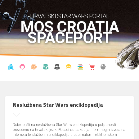
HRVATSKI STAR WARS PORTAL
MOS CROATIA
SPACEPORT
VIJESTI
BLOG
ENCIKLOPEDIJA
KRONOLOGIJA
UDRUGA
KOSTIMI
KNJIŽNICA
SHOP
THE FORUM
Neslužbena Star Wars enciklopedija
Dobrodošli na neslužbenu Star Wars enciklopediju u potpunosti
prevedenu na hrvatski jezik. Podaci su sakupljani iz mnogih izvora na
Internetu te službenih enciklopedija u papirnatom i elektronskom