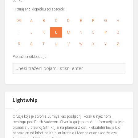
obliku.
Filtriraj enciklopediju po abecedi:
0-9
A
B
C
D
E
F
G
H
I
J
K
L
M
N
O
P
Q
R
S
T
U
V
W
X
Y
Z
Pretraži enciklopediju:
Lightwhip
Oružje koje je stvorila Lumiya kao posljednji korak u njezinom
treningu pod Darth Vaderom. Stvorila ga je pomoću informacija koje je
pronašla u drevnoj Sith knjizi na planetu Ziost. Fleksibilni bič je bio
napravljen od krhotina Kaiburr kristala i Mandalorianskog željeza,