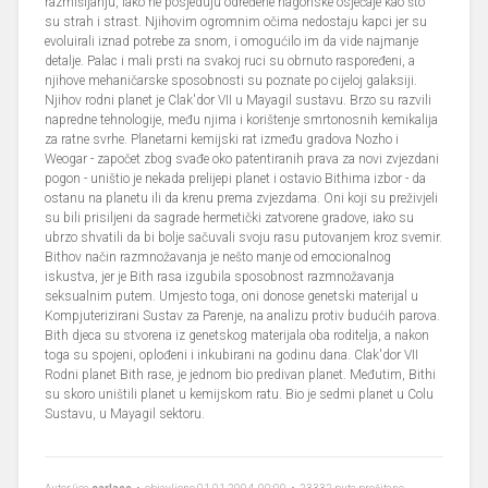
razmišljanju, iako ne posjeduju određene nagonske osjećaje kao što
su strah i strast. Njihovim ogromnim očima nedostaju kapci jer su
evoluirali iznad potrebe za snom, i omogućilo im da vide najmanje
detalje. Palac i mali prsti na svakoj ruci su obrnuto raspoređeni, a
njihove mehaničarske sposobnosti su poznate po cijeloj galaksiji.
Njihov rodni planet je Clak'dor VII u Mayagil sustavu. Brzo su razvili
napredne tehnologije, među njima i korištenje smrtonosnih kemikalija
za ratne svrhe. Planetarni kemijski rat između gradova Nozho i
Weogar - započet zbog svađe oko patentiranih prava za novi zvjezdani
pogon - uništio je nekada prelijepi planet i ostavio Bithima izbor - da
ostanu na planetu ili da krenu prema zvjezdama. Oni koji su preživjeli
su bili prisiljeni da sagrade hermetički zatvorene gradove, iako su
ubrzo shvatili da bi bolje sačuvali svoju rasu putovanjem kroz svemir.
Bithov način razmnožavanja je nešto manje od emocionalnog
iskustva, jer je Bith rasa izgubila sposobnost razmnožavanja
seksualnim putem. Umjesto toga, oni donose genetski materijal u
Kompjuterizirani Sustav za Parenje, na analizu protiv budućih parova.
Bith djeca su stvorena iz genetskog materijala oba roditelja, a nakon
toga su spojeni, oplođeni i inkubirani na godinu dana. Clak'dor VII
Rodni planet Bith rase, je jednom bio predivan planet. Međutim, Bithi
su skoro uništili planet u kemijskom ratu. Bio je sedmi planet u Colu
Sustavu, u Mayagil sektoru.