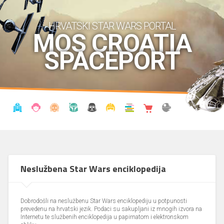
HRVATSKI STAR WARS PORTAL
MOS CROATIA
SPACEPORT
VIJESTI
BLOG
ENCIKLOPEDIJA
KRONOLOGIJA
UDRUGA
KOSTIMI
KNJIŽNICA
SHOP
THE FORUM
Neslužbena Star Wars enciklopedija
Dobrodošli na neslužbenu Star Wars enciklopediju u potpunosti
prevedenu na hrvatski jezik. Podaci su sakupljani iz mnogih izvora na
Internetu te službenih enciklopedija u papirnatom i elektronskom