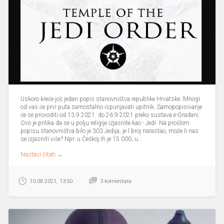
Uskoro kreće još jedan popis stanovništva republike Hrvatske. Mnogi
od vas će prvi puta samostalno ispunjavati upitnik. Samopopisivanje
će se provoditi od 13.9.2021. do 26.9.2021 preko sustava e-Građani.
Ovo je prilika da se u polju religije izjasnite kao - Jedi. Na prošlom
popisu stanovništva bilo je 303 Jedija, je l broj narastao, može li nas
se izjasniti više? Npr. u Češkoj ih je 15 000, u...
Nastavi čitati →
10.09.2021, 13:50
3 komentara