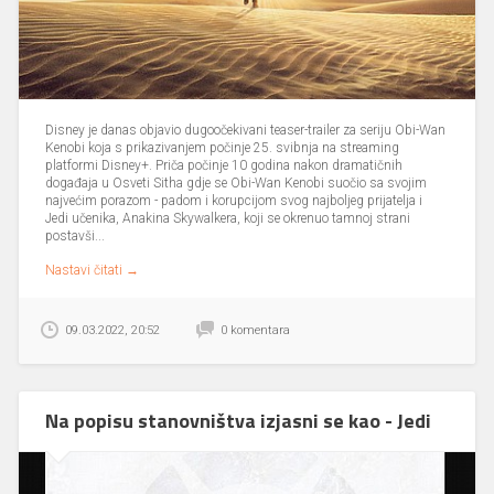
Disney je danas objavio dugoočekivani teaser-trailer za seriju Obi-Wan
Kenobi koja s prikazivanjem počinje 25. svibnja na streaming
platformi Disney+. Priča počinje 10 godina nakon dramatičnih
događaja u Osveti Sitha gdje se Obi-Wan Kenobi suočio sa svojim
najvećim porazom - padom i korupcijom svog najboljeg prijatelja i
Jedi učenika, Anakina Skywalkera, koji se okrenuo tamnoj strani
postavši...
Nastavi čitati →
09.03.2022, 20:52
0 komentara
Na popisu stanovništva izjasni se kao - Jedi