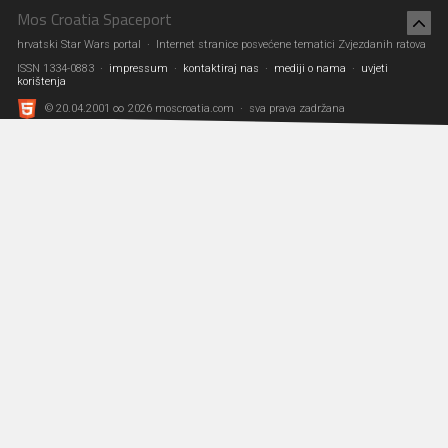
naslov Guinnessovog svjetskog rekorda za najveći...
Mos Croatia Spaceport
Nastavi čitati →
hrvatski Star Wars portal · Internet stranice posvećene tematici Zvjezdanih ratova
ISSN 1334-0883 ·
impressum
·
kontaktiraj nas
·
mediji o nama
·
uvjeti
korištenja
12.04.2019, 11:22
0 komentara
© 20.04.2001 ∞ 2026 moscroatia.com · sva prava zadržana