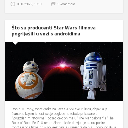
05.07.2022, 10:10
1 komentara
Što su producenti Star Wars filmova
pogriješili u vezi s androidima
Robin Murphy, robotičarka na Texas A&M sveučilištu, objavila je
članak u kojem iznosi svoje poglede na robote prikazane u
"Zvjezdanim ratovima", posebice o onima u "The Mandalorian" i "The
Book of Boba Fett". U svom članku kaže da vjeruje da su portreti
robota u oba filma prilično kreativni, ali sugerira da nisu dovoljno divlji