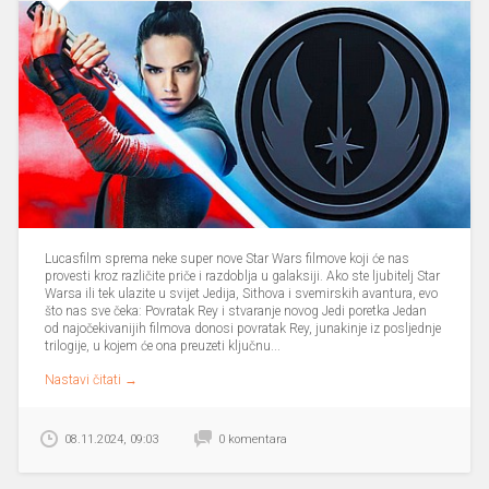
Lucasfilm sprema neke super nove Star Wars filmove koji će nas
provesti kroz različite priče i razdoblja u galaksiji. Ako ste ljubitelj Star
Warsa ili tek ulazite u svijet Jedija, Sithova i svemirskih avantura, evo
što nas sve čeka: Povratak Rey i stvaranje novog Jedi poretka Jedan
od najočekivanijih filmova donosi povratak Rey, junakinje iz posljednje
trilogije, u kojem će ona preuzeti ključnu...
Nastavi čitati →
08.11.2024, 09:03
0 komentara