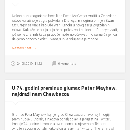
Nastavi čitati →
22.09.2019, 11:40
0 komentara
Nakon puno nagađanja hoće li se Ewan McGregor vratiti u Zvjezdane
ratove konačno je stigla potvrda iz Disneya, mnogima omiljen Ewan
McGregor se vraća kao Obi-Wan Kenobi u novoj seriji Zvjezdanih
ratova. Kako će se serija koja će se prikazivati na kanalu Disney+ zvati,
U 74. godini preminuo glumac Peter Mayhew,
još se ne zna, niti kada ju uopće možemo očekivati, no sama činjenica
najdraži nam Chewbacca
da ćemo ponovo gledati Ewana/Obija oduševila je mnoge...
Nastavi čitati →
24.08.2019, 11:52
0 komentara