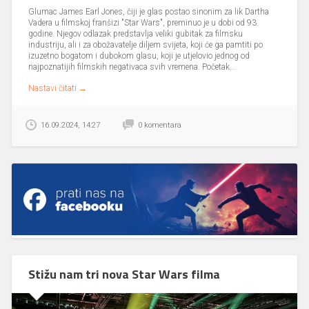
Glumac James Earl Jones, čiji je glas postao sinonim za lik Dartha
Vadera u filmskoj franšizi "Star Wars", preminuo je u dobi od 93.
godine. Njegov odlazak predstavlja veliki gubitak za filmsku
industriju, ali i za obožavatelje diljem svijeta, koji će ga pamtiti po
izuzetno bogatom i dubokom glasu, koji je utjelovio jednog od
najpoznatijih filmskih negativaca svih vremena. Početak...
Nastavi čitati →
16.09.2024, 14:27
0 komentara
Stižu nam tri nova Star Wars filma