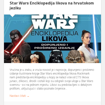
Star Wars Enciklopedija likova na hrvatskom
jeziku
Vrućina je u zraku, a vruća novost je i najnovije, dopunjeno i prošireno
izdanje ilustrirane knjige Star Wars enciklopedija likova.Rockmark
nam predstavlja enciklopediju u kojoj se nalazi više od 275 likova:
junaci, zlikovci, droidi i ostali koji su odigrali svoje uloge u Star Wars
svemiru - svi na jednom mjestu. Likovi su predstavljeni s detaljnim
profilom, uključujući i slabo poznate činjenice...
Nastavi čitati →