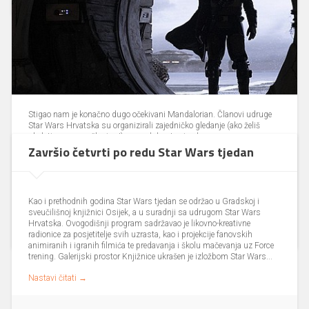
Stigao nam je konačno dugo očekivani Mandalorian. Članovi udruge
Star Wars Hrvatska su organizirali zajedničko gledanje (ako želiš
gledati s nama, učlani se!) prve od deset epizoda prve sezone
platforme Disney+. Dobra vijest je da se već snima i druga sezona.
Završio četvrti po redu Star Wars tjedan
Donosimo prve dojmove nekih od najvećih fanove Zvjezdanih ratova u
Hrvatskoj (mogući spojleri): "Špageti-western u Svemiru koji je...
Nastavi čitati →
13.11.2019, 11:20
1 komentara