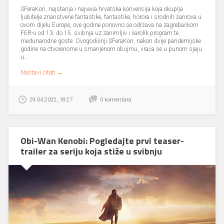
SFeraKon, najstarija i najveća hrvatska konvencija koja okuplja
ljubitelje znanstvene fantastike, fantastike, horora i srodnih žanrova u
ovom dijelu Europe, ove godine ponovno se održava na zagrebačkom
FER-u od 13. do 15. svibnja uz zanimljiv i šarolik program te
međunarodne goste. Ovogodišnji SFeraKon, nakon dvije pandemijske
godine na otvorenome u smanjenom obujmu, vraća se u punom sjaju
u...
Nastavi čitati →
29.04.2022, 18:27
0 komentara
Obi-Wan Kenobi: Pogledajte prvi teaser-
trailer za seriju koja stiže u svibnju