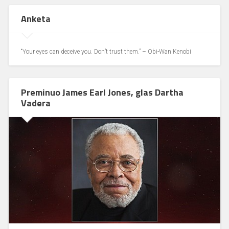
Anketa
“Your eyes can deceive you. Don’t trust them.” – Obi-Wan Kenobi
Preminuo James Earl Jones, glas Dartha
Vadera