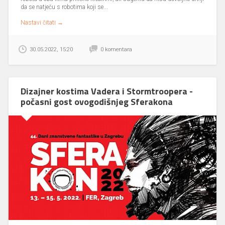
da se natječu s robotima koji se...
Nastavi čitati →
30.05.2022, 15:20
0 komentara
Dizajner kostima Vadera i Stormtroopera -
počasni gost ovogodišnjeg Sferakona