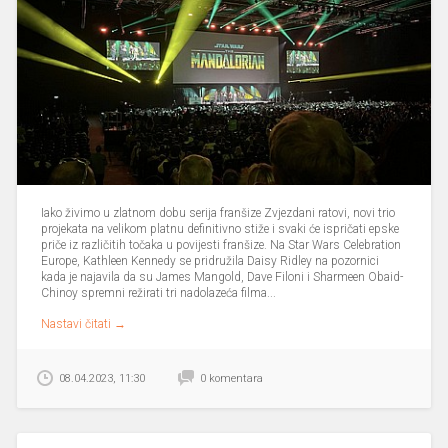
Iako živimo u zlatnom dobu serija franšize Zvjezdani ratovi, novi trio
projekata na velikom platnu definitivno stiže i svaki će ispričati epske
priče iz različitih točaka u povijesti franšize. Na Star Wars Celebration
Europe, Kathleen Kennedy se pridružila Daisy Ridley na pozornici
kada je najavila da su James Mangold, Dave Filoni i Sharmeen Obaid-
Chinoy spremni režirati tri nadolazeća filma...
Nastavi čitati →
08.04.2023, 11:30
0 komentara