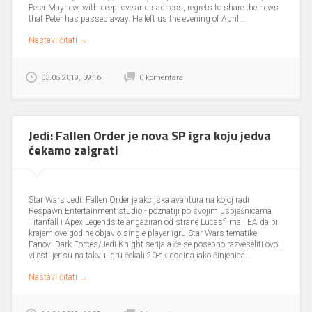
Glumac Peter Mayhew, koji je igrao Chewbaccu u izvornoj trilogiji,
preminuo je u utorak, a njegova obitelj objavila je vijest na Twitteru.
Imao je 74 godine. Umro je u svom domu u sjevernom Teksasu
okružen svojom obitelji, kako stoji u izjavi na Twitteru. The family of
Jedi: Fallen Order je nova SP igra koju jedva
Peter Mayhew, with deep love and sadness, regrets to share the news
čekamo zaigrati
that Peter has passed away. He left us the evening of April...
Nastavi čitati →
03.05.2019, 09:16
0 komentara