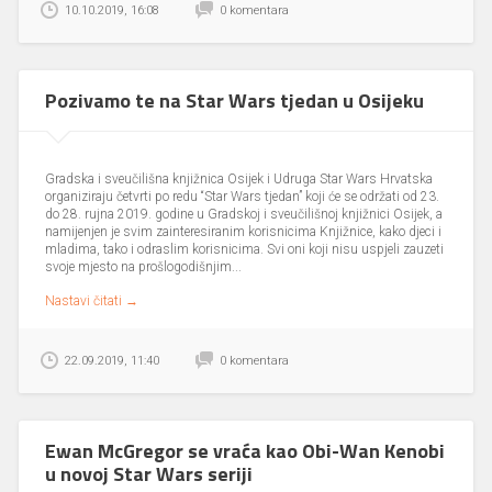
Kao i prethodnih godina Star Wars tjedan se održao u Gradskoj i
sveučilišnoj knjižnici Osijek, a u suradnji sa udrugom Star Wars
Hrvatska. Ovogodišnji program sadržavao je likovno-kreativne
radionice za posjetitelje svih uzrasta, kao i projekcije fanovskih
Pozivamo te na Star Wars tjedan u Osijeku
animiranih i igranih filmića te predavanja i školu mačevanja uz Force
trening. Galerijski prostor Knjižnice ukrašen je izložbom Star Wars...
Nastavi čitati →
10.10.2019, 16:08
0 komentara
Gradska i sveučilišna knjižnica Osijek i Udruga Star Wars Hrvatska
organiziraju četvrti po redu “Star Wars tjedan” koji će se održati od 23.
do 28. rujna 2019. godine u Gradskoj i sveučilišnoj knjižnici Osijek, a
namijenjen je svim zainteresiranim korisnicima Knjižnice, kako djeci i
Ewan McGregor se vraća kao Obi-Wan Kenobi
mladima, tako i odraslim korisnicima. Svi oni koji nisu uspjeli zauzeti
u novoj Star Wars seriji
svoje mjesto na prošlogodišnjim...