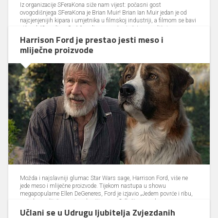
Iz organizacije SFeraKona siže nam vijest: počasni gost
ovogodišnjega SFeraKona je Brian Muir! Brian Ian Muir jedan je od
najcjenjenijih kipara i umjetnika u filmskoj industriji, a filmom se bavi
više od 48 godina. Sa 16 godina, započeo je četverogodišnje
naukovanje kao kipar/maketar u Elstree Film Studios. Nakon
Harrison Ford je prestao jesti meso i
završetka naukovanja, Brian je napustio filmsku industriju te stekao
mliječne proizvode
iskustvo radeći...
Nastavi čitati →
10.03.2020, 12:12
0 komentara
Možda i najslavniji glumac Star Wars sage, Harrison Ford, više ne
jede meso i mliječne proizvode. Tijekom nastupa u showu
megapopularne Ellen DeGeneres, Ford je izjavio „Jedem povrće i ribu,
ne jedem mliječne proizvede niti meso. Odlučio sam da sam umoran
od jedenja mesa, a i znam kako to nije baš dobro za planet i nije baš
Učlani se u Udrugu ljubitelja Zvjezdanih
dobro niti za mene.“. Star Wars bi mogla biti najveganskija franšiza