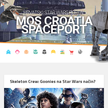
HRVATSKI STAR WARS PORTAL
MOS CROATIA
SPACEPORT
VIJESTI
BLOG
ENCIKLOPEDIJA
KRONOLOGIJA
UDRUGA
KOSTIMI
KNJIŽNICA
SHOP
THE FORUM
Skeleton Crew: Goonies na Star Wars način?